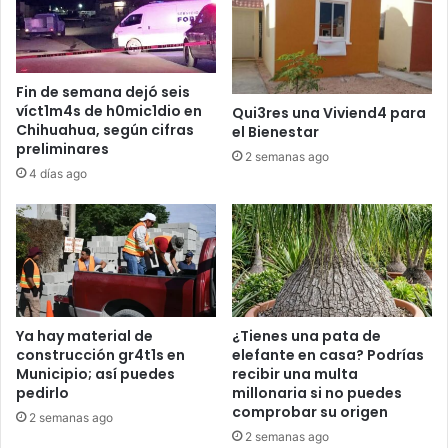
Fin de semana dejó seis
víct1m4s de h0mic1dio en
Qui3res una Viviend4 para
Chihuahua, según cifras
el Bienestar
preliminares
2 semanas ago
4 días ago
Ya hay material de
¿Tienes una pata de
construcción gr4t1s en
elefante en casa? Podrías
Municipio; así puedes
recibir una multa
pedirlo
millonaria si no puedes
comprobar su origen
2 semanas ago
2 semanas ago