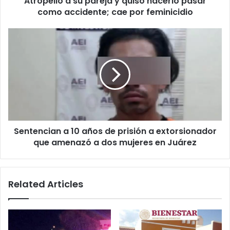
Atropelló a su pareja y quiso hacerlo pasar
cae
como accidente; cae por feminicidio
por
feminicidio
Sentencian
a
10
años
de
prisión
a
extorsionador
que
Sentencian a 10 años de prisión a extorsionador
amenazó
a
que amenazó a dos mujeres en Juárez
dos
mujeres
en
Related Articles
Juárez