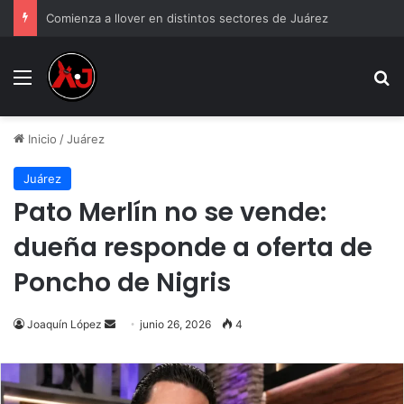
Comienza a llover en distintos sectores de Juárez
Menu
B
Inicio
/
Juárez
Juárez
Pato Merlín no se vende:
dueña responde a oferta de
Poncho de Nigris
Send
Joaquín López
junio 26, 2026
4
an
email