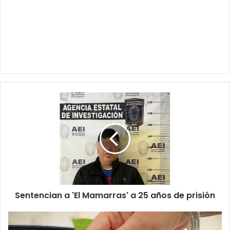
Sentencian
a
'El
Mamarras'
a
25
años
de
prisión
Sentencian a 'El Mamarras' a 25 años de prisión
Multas
176