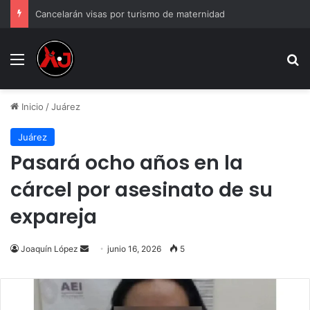
Cancelarán visas por turismo de maternidad
Menu
B
Inicio
/
Juárez
Juárez
Pasará ocho años en la
cárcel por asesinato de su
expareja
Send
Joaquín López
junio 16, 2026
5
an
email