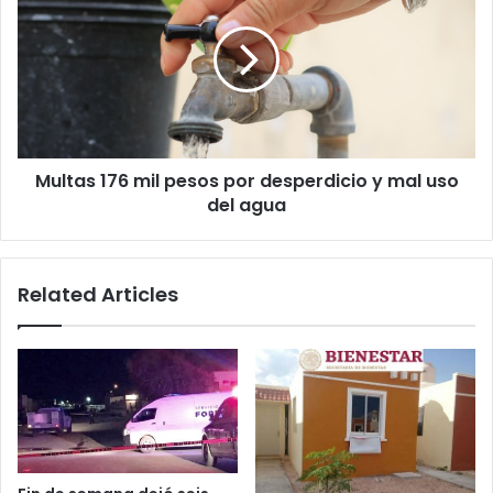
mil
pesos
por
desperdicio
y
mal
uso
Multas 176 mil pesos por desperdicio y mal uso
del
agua
del agua
Related Articles