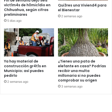
Fin de semana dejó seis
víct1m4s de h0mic1dio en
Qui3res una Viviend4 para
Chihuahua, según cifras
el Bienestar
preliminares
2 semanas ago
5 días ago
Ya hay material de
¿Tienes una pata de
construcción gr4t1s en
elefante en casa? Podrías
Municipio; así puedes
recibir una multa
pedirlo
millonaria si no puedes
comprobar su origen
2 semanas ago
3 semanas ago