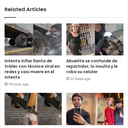
con
Related Articles
heces
de
perro
Intenta inflar llanta de
Abuelita se confunde de
tráiler con técnica viral en
repartidor, lo insulta y le
redes y casi muere en el
roba su celular
intento
22 horas ago
19 horas ago