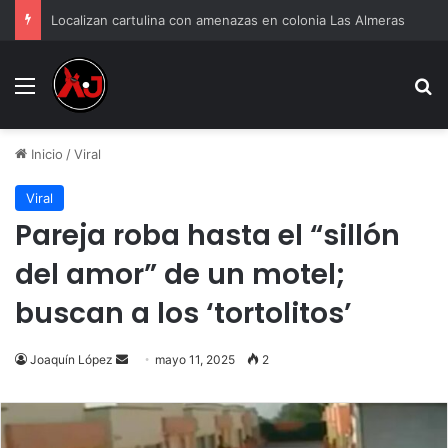
Localizan cartulina con amenazas en colonia Las Almeras
Menu
B
Inicio
/
Viral
Viral
Pareja roba hasta el “sillón
del amor” de un motel;
buscan a los ‘tortolitos’
Send
Joaquín López
mayo 11, 2025
2
an
email