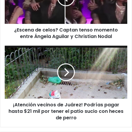
momento
entre
Ángela
Aguilar
¿Escena de celos? Captan tenso momento
y
Christian
entre Ángela Aguilar y Christian Nodal
Nodal
¡Atención
vecinos
de
Juárez!
Podrías
pagar
hasta
$21
mil
¡Atención vecinos de Juárez! Podrías pagar
por
tener
hasta $21 mil por tener el patio sucio con heces
el
de perro
patio
sucio