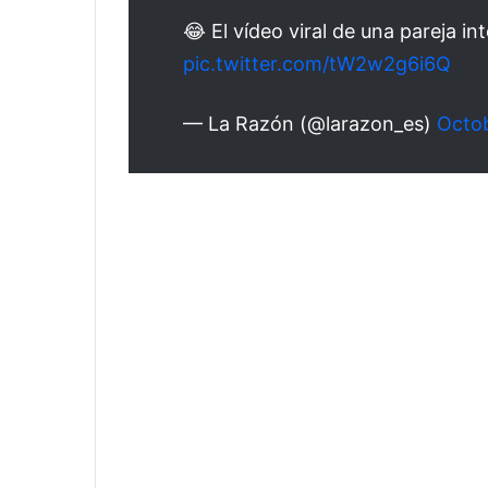
😂 El vídeo viral de una pareja 
pic.twitter.com/tW2w2g6i6Q
— La Razón (@larazon_es)
Octob