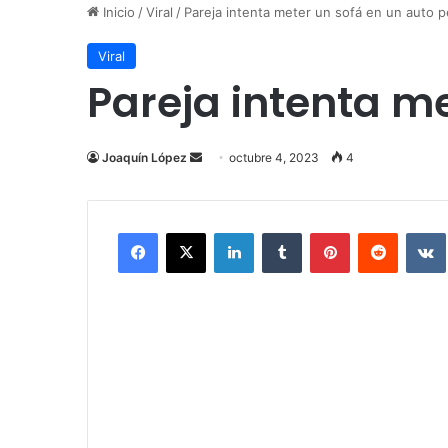
Inicio
/
Viral
/
Pareja intenta meter un sofá en un auto 
Viral
Pareja intenta m
Send
Joaquín López
octubre 4, 2023
4
an
email
Facebook
X
LinkedIn
Tumblr
Pinterest
Reddit