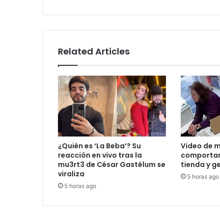
en
redes
Related Articles
¿Quién es ‘La Beba’? Su
Video de m
reacción en vivo tras la
comportam
mu3rt3 de César Gastélum se
tienda y g
viraliza
5 horas ago
5 horas ago