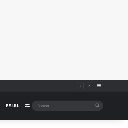
Sidebar
Random Article
Buscar
EE.UU.