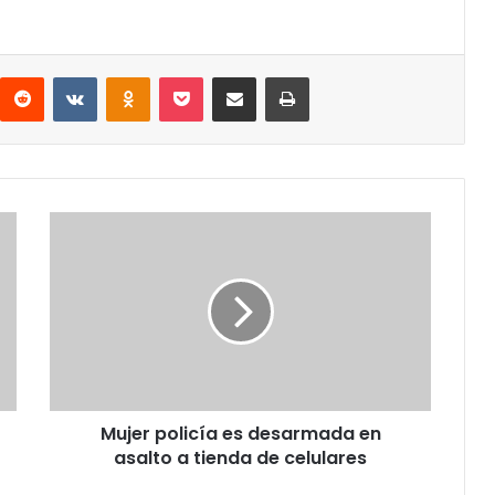
interest
Reddit
VKontakte
Odnoklassniki
Pocket
Share via Email
Print
Mujer
policía
es
desarmada
en
asalto
a
tienda
de
Mujer policía es desarmada en
celulares
asalto a tienda de celulares