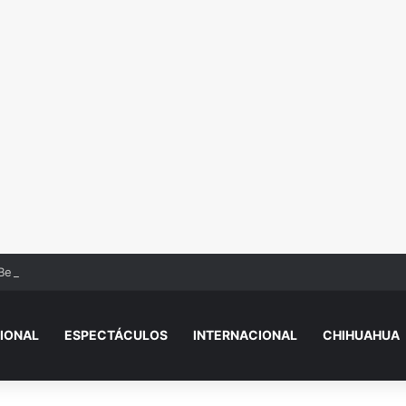
Beba’? Su reacción en vivo tras la mu3rt3 de César Gastélum se viraliza
IONAL
ESPECTÁCULOS
INTERNACIONAL
CHIHUAHUA