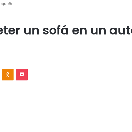
pequeño
eter un sofá en un au
VKontakte
Odnoklassniki
Pocket