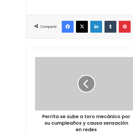
Facebook
X
LinkedIn
Tumblr
P
Compartir
Perrita
se
sube
a
toro
mecánico
por
su
cumpleaños
Perrita se sube a toro mecánico por
y
causa
su cumpleaños y causa sensación
sensación
en redes