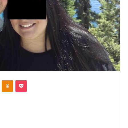
VKontakte
Odnoklassniki
Pocket