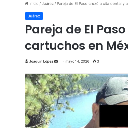
Inicio
/
Juárez
/
Pareja de El Paso cruzó a cita dental y
Juárez
Pareja de El Paso
cartuchos en Méx
Send
Joaquín López
mayo 14, 2026
3
an
email