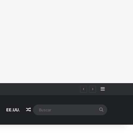
Sidebar
Random Article
Buscar
EE.UU.