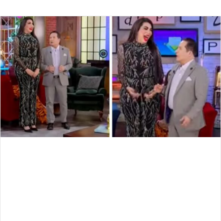
an
email