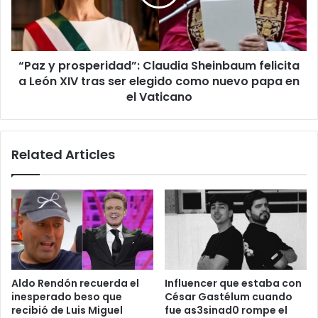
felicita
a
León
XIV
“Paz y prosperidad”: Claudia Sheinbaum felicita
tras
ser
a León XIV tras ser elegido como nuevo papa en
elegido
el Vaticano
como
nuevo
papa
Related Articles
en
el
Vaticano
Aldo Rendón recuerda el
Influencer que estaba con
inesperado beso que
César Gastélum cuando
recibió de Luis Miguel
fue as3sinad0 rompe el