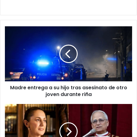
Madre
entrega
a
su
hijo
tras
asesinato
de
otro
Madre entrega a su hijo tras asesinato de otro
joven
durante
joven durante riña
riña
“Paz
y
prosperidad”:
Claudia
Sheinbaum