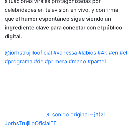
situaciones virales protagonizadas por
celebridades en televisión en vivo, y confirma
que
el humor espontáneo sigue siendo un
ingrediente clave para conectar con el público
digital.
@jorhstrujillooficial
#vanessa
#labios
#4k
#en
#el
#programa
#de
#primera
#mano
#parte1
@bellagalilea @VANESSA LABIOS 4K
@flowflowflowoficial @SHAKIRA01 @𝐋𝐚𝐛𝐢𝐨𝐬 𝐝𝐞
𝟒𝐤 @Leonardo Avalos @Franco De León @Adrian
Uribe @Paola Patitas @MUCHO BLA BLA
@Adrián Gómez @Sailor pupu @la vampira @Soy
Wendy Guevara
♬ sonido original – 🇲🇽
JorhsTrujilloOficial🏳️‍🌈