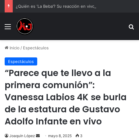
¿Quién es ‘La Beba’? Su reacción en vivo tras la mu3rt3 de César Gastélum se viraliza
Menu
B
Inicio
/
Espectáculos
Espectáculos
“Parece que te llevo a la
primera comunión”:
Vanessa Labios 4K se burla
de la estatura de Gustavo
Adolfo Infante en vivo
Send
Joaquín López
mayo 8, 2025
3