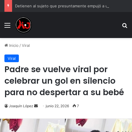
Detienen al sujeto que presuntamente empujó a un adulto mayor al paso de un tráiler
Menu
B
Inicio
/
Viral
Viral
Padre se vuelve viral por
celebrar un gol en silencio
para no despertar a su bebé
Send
Joaquín López
junio 22, 2026
7
an
email