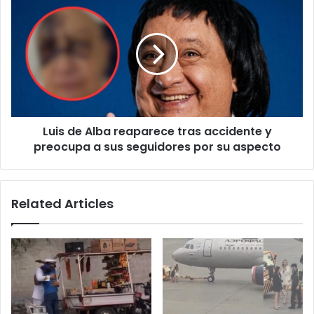
de
Alba
reaparece
tras
accidente
y
preocupa
a
Luis de Alba reaparece tras accidente y
sus
seguidores
preocupa a sus seguidores por su aspecto
por
su
aspecto
Related Articles