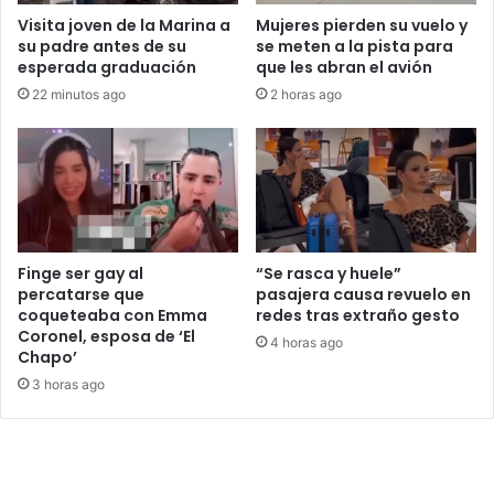
Visita joven de la Marina a
Mujeres pierden su vuelo y
su padre antes de su
se meten a la pista para
esperada graduación
que les abran el avión
22 minutos ago
2 horas ago
Finge ser gay al
“Se rasca y huele”
percatarse que
pasajera causa revuelo en
coqueteaba con Emma
redes tras extraño gesto
Coronel, esposa de ‘El
4 horas ago
Chapo’
3 horas ago