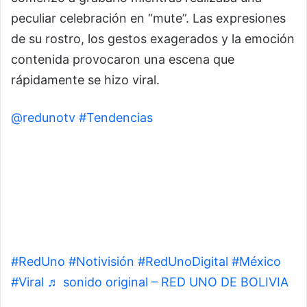
peculiar celebración en “mute”. Las expresiones
de su rostro, los gestos exagerados y la emoción
contenida provocaron una escena que
rápidamente se hizo viral.
@redunotv
#Tendencias
| Un aficionado
mexicano se volvió viral por su peculiar reacción
al gol de su selección. Con su bebé durmiendo,
intentó contener toda la emoción y celebrar en
absoluto silencio, mientras su pareja registraba el
divertido momento ▶️ Más información en
www.reduno.com.bo Fuente: martapia11
#RedUno
#Notivisión
#RedUnoDigital
#México
#Viral
♬ sonido original – RED UNO DE BOLIVIA