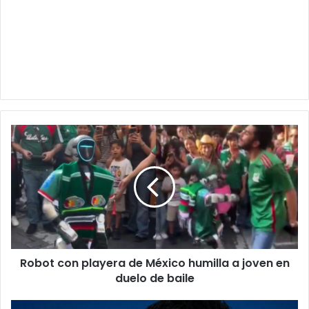
Robot
con
playera
de
México
humilla
a
joven
en
Robot con playera de México humilla a joven en
duelo
de
duelo de baile
baile
Luis