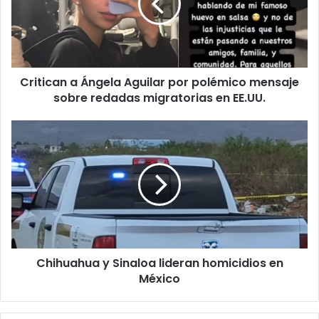
por
polémico
mensaje
sobre
redadas
Critican a Ángela Aguilar por polémico mensaje
migratorias
en
sobre redadas migratorias en EE.UU.
EE.UU.
Chihuahua
y
Sinaloa
lideran
homicidios
en
México
Chihuahua y Sinaloa lideran homicidios en
México