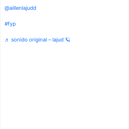
@aillenlajudd
#fyp
♬ sonido original – lajud 🪐