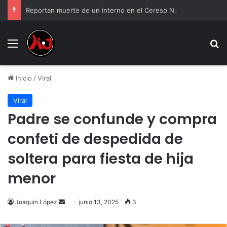
Reportan muerte de un interno en el Cereso Norte de Ciudad Juárez
Menu
B
Inicio
/
Viral
Viral
Padre se confunde y compra
confeti de despedida de
soltera para fiesta de hija
menor
Send
Joaquín López
junio 13, 2025
3
an
email