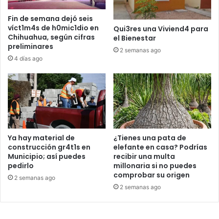
Fin de semana dejó seis
víct1m4s de h0mic1dio en
Qui3res una Viviend4 para
Chihuahua, según cifras
el Bienestar
preliminares
2 semanas ago
4 días ago
Ya hay material de
¿Tienes una pata de
construcción gr4t1s en
elefante en casa? Podrías
Municipio; así puedes
recibir una multa
pedirlo
millonaria si no puedes
comprobar su origen
2 semanas ago
2 semanas ago