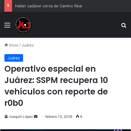
Hallan cadáver cerca de Camino Real
Menu
B
Inicio
/
Juárez
Juárez
Operativo especial en
Juárez: SSPM recupera 10
vehículos con reporte de
r0b0
Send
Joaquín López
febrero 13, 2026
6
an
email