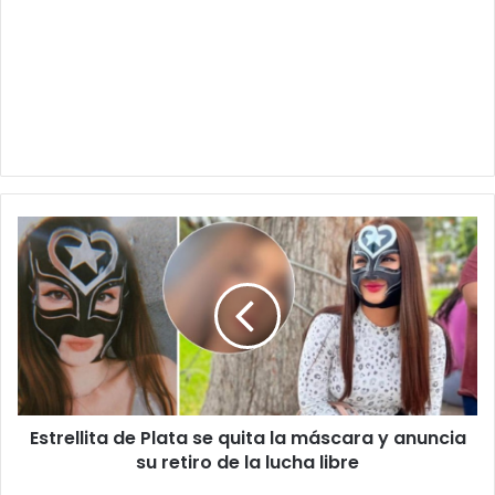
Estrellita
de
Plata
se
quita
la
máscara
y
anuncia
Estrellita de Plata se quita la máscara y anuncia
su
retiro
su retiro de la lucha libre
de