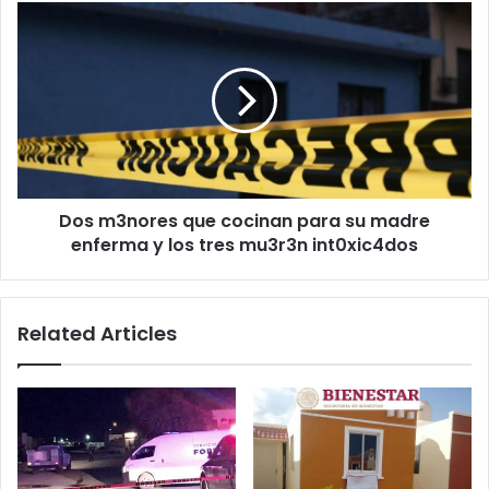
la
Dos
lucha
m3nores
libre
que
cocinan
para
su
madre
enferma
y
Dos m3nores que cocinan para su madre
los
tres
enferma y los tres mu3r3n int0xic4dos
mu3r3n
int0xic4dos
Related Articles