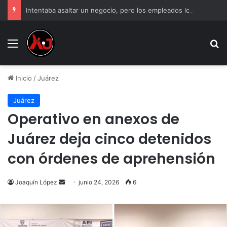
Intentaba asaltar un negocio, pero los empleados lo atraparon en Juárez
Menu
B
Inicio
/
Juárez
Juárez
Operativo en anexos de
Juárez deja cinco detenidos
con órdenes de aprehensión
Send
Joaquín López
junio 24, 2026
6
an
email