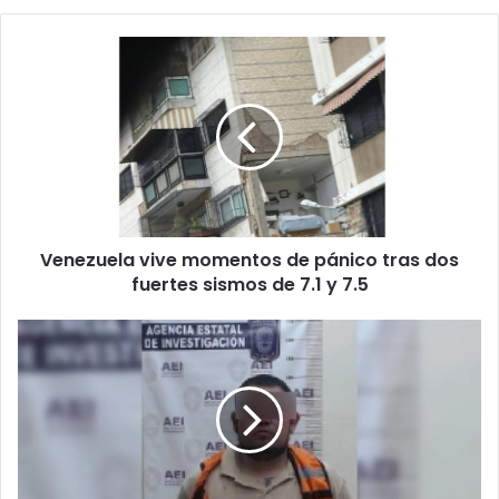
Venezuela
vive
momentos
de
pánico
tras
dos
fuertes
sismos
Venezuela vive momentos de pánico tras dos
de
7.1
fuertes sismos de 7.1 y 7.5
y
7.5
Sentencian
a
600
años
de
cárcel
a
secuεstrad0res