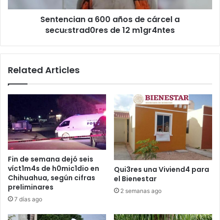
de
Sentencian a 600 años de cárcel a
12
m1gr4ntes
secuεstrad0res de 12 m1gr4ntes
Related Articles
Fin de semana dejó seis
víct1m4s de h0mic1dio en
Qui3res una Viviend4 para
Chihuahua, según cifras
el Bienestar
preliminares
2 semanas ago
7 días ago