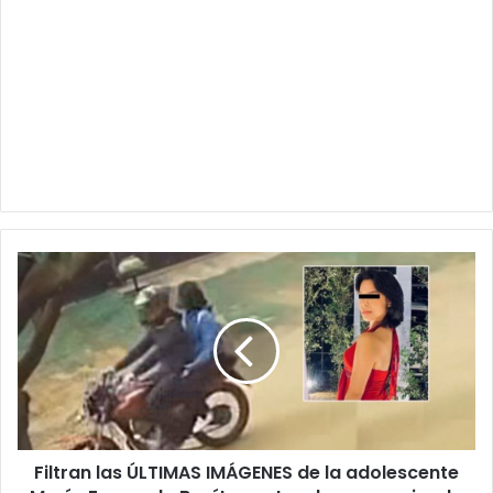
Filtran
las
ÚLTIMAS
IMÁGENES
de
la
adolescente
María
Fernanda
Filtran las ÚLTIMAS IMÁGENES de la adolescente
Benítez
antes