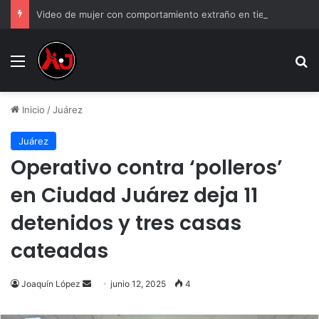
Video de mujer con comportamiento extraño en tienda y genera debate
Menu
B
Inicio
/
Juárez
Juárez
Operativo contra ‘polleros’
en Ciudad Juárez deja 11
detenidos y tres casas
cateadas
Send
Joaquín López
junio 12, 2025
4
an
email