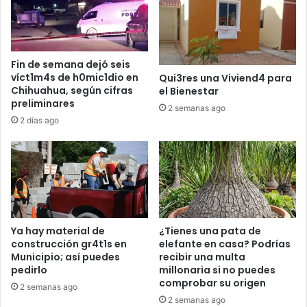
Fin de semana dejó seis
víct1m4s de h0mic1dio en
Qui3res una Viviend4 para
Chihuahua, según cifras
el Bienestar
preliminares
2 semanas ago
2 días ago
Ya hay material de
¿Tienes una pata de
construcción gr4t1s en
elefante en casa? Podrías
Municipio; así puedes
recibir una multa
pedirlo
millonaria si no puedes
comprobar su origen
2 semanas ago
2 semanas ago