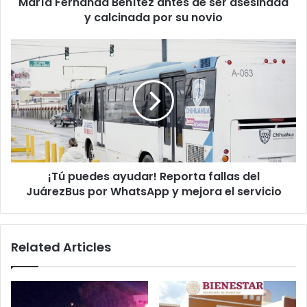
María Fernanda Benítez antes de ser asesinada
de
y calcinada por su novio
ser
asesinada
¡Tú
y
puedes
calcinada
ayudar!
por
Reporta
su
fallas
novio
del
JuárezBus
por
WhatsApp
¡Tú puedes ayudar! Reporta fallas del
y
mejora
JuárezBus por WhatsApp y mejora el servicio
el
servicio
Related Articles