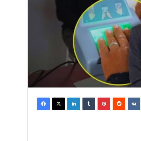
Facebook
X
LinkedIn
Tumblr
Pinterest
Reddit