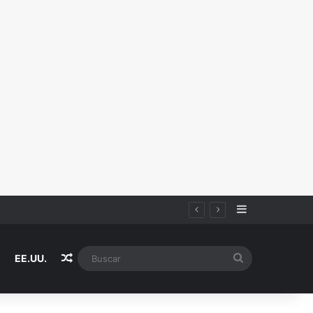
Sidebar
Random Article
Buscar
EE.UU.