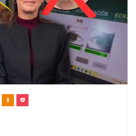
VKontakte
Odnoklassniki
Pocket