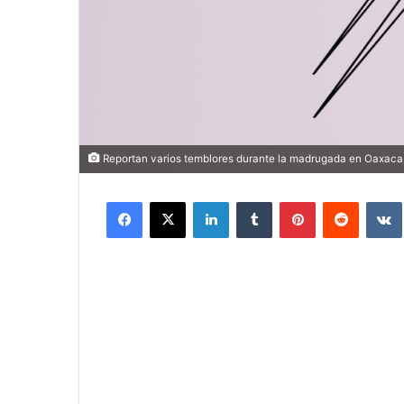
Reportan varios temblores durante la madrugada en Oaxaca,
Facebook
X
LinkedIn
Tumblr
Pinterest
Reddit