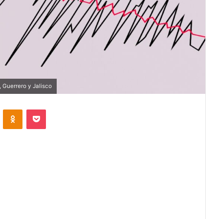
 Guerrero y Jalisco
VKontakte
Odnoklassniki
Pocket