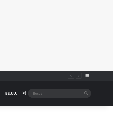
Sidebar
Random Article
Buscar
EE.UU.