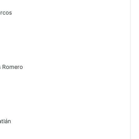
arcos
as Romero
atlán