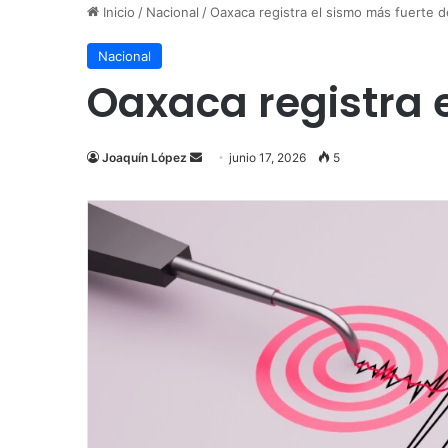
Inicio
/
Nacional
/
Oaxaca registra el sismo más fuerte de
Nacional
Oaxaca registra e
Send
Joaquín López
junio 17, 2026
5
an
email