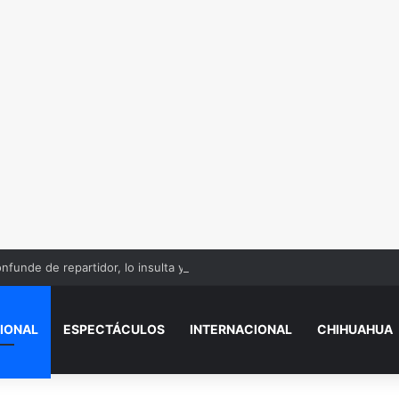
nfunde de repartidor, lo insulta y le roba su celular
IONAL
ESPECTÁCULOS
INTERNACIONAL
CHIHUAHUA