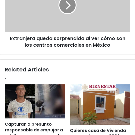
ver
cómo
son
los
centros
Extranjera queda sorprendida al ver cómo son
comerciales
en
los centros comerciales en México
México
Related Articles
Capturan a presunto
responsable de empujar a
Quieres casa de Vivienda