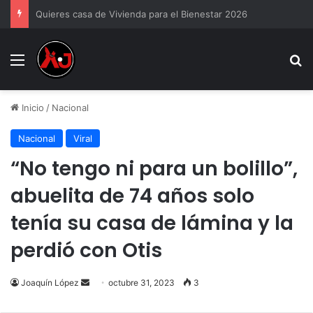
“Lady Paquete” devuelve el celular que le arrebató a repartidor tras pleito
Menu
B
Inicio
/
Nacional
Nacional
Viral
“No tengo ni para un bolillo”,
abuelita de 74 años solo
tenía su casa de lámina y la
perdió con Otis
Send
Joaquín López
octubre 31, 2023
3
an