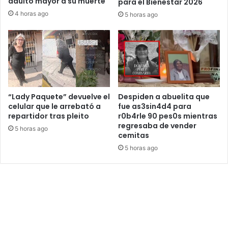
adulto mayor a su muerte
para el Bienestar 2026
4 horas ago
5 horas ago
“Lady Paquete” devuelve el
Despiden a abuelita que
celular que le arrebató a
fue as3sin4d4 para
repartidor tras pleito
r0b4rle 90 pes0s mientras
regresaba de vender
5 horas ago
cemitas
5 horas ago