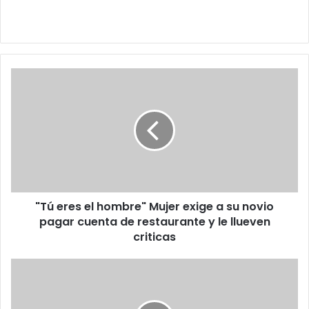
"Tú
eres
el
hombre"
Mujer
exige
a
su
novio
"Tú eres el hombre" Mujer exige a su novio
pagar
cuenta
pagar cuenta de restaurante y le llueven
de
criticas
restaurante
y
Extranjera
le
queda
llueven
sorprendida
criticas
al