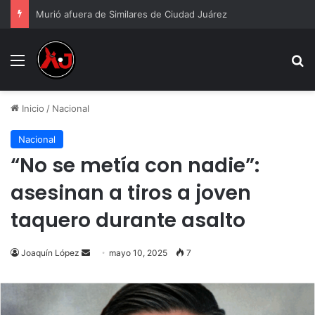
Murió afuera de Similares de Ciudad Juárez
Menu
B
Inicio
/
Nacional
Nacional
“No se metía con nadie”:
asesinan a tiros a joven
taquero durante asalto
Send
Joaquín López
mayo 10, 2025
7
an
email