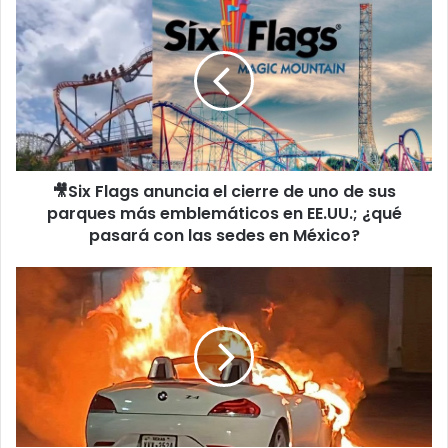
🎥
Six
Flags
anuncia
el
cierre
de
uno
de
🎥Six Flags anuncia el cierre de uno de sus
sus
parques
parques más emblemáticos en EE.UU.; ¿qué
más
pasará con las sedes en México?
emblemáticos
en
¡Se
EE.UU.;
incendia
¿qué
un
pasará
BMW
con
en
las
estacionamiento
sedes
de
en
Las
México?
Misiones