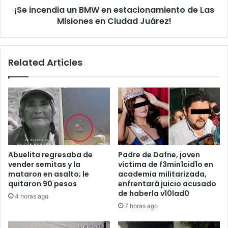
¡Se incendia un BMW en estacionamiento de Las
en
Ciudad
Misiones en Ciudad Juárez!
Juárez!
Related Articles
Abuelita regresaba de
Padre de Dafne, joven
vender semitas y la
víctima de f3min1cid1o en
mataron en asalto; le
academia militarizada,
quitaron 90 pesos
enfrentará juicio acusado
de haberla v10lad0
4 horas ago
7 horas ago