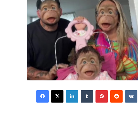
Facebook
X
LinkedIn
Tumblr
Pinterest
Reddit