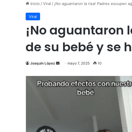
Inicio
/
Viral
/
¡No aguantaron la risa! Padres escupen ag
Viral
¡No aguantaron l
de su bebé y se h
Send
Joaquín López
mayo 7, 2025
10
an
email