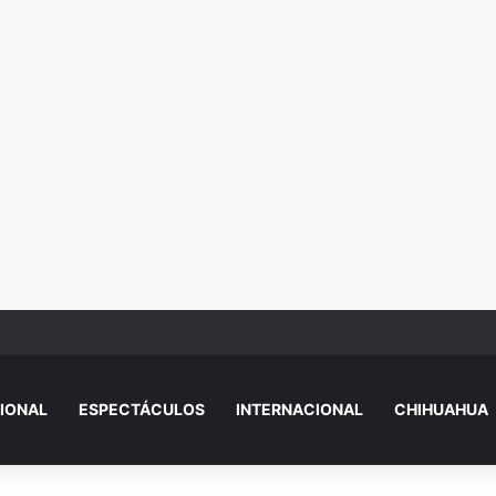
sas por turismo de maternidad
IONAL
ESPECTÁCULOS
INTERNACIONAL
CHIHUAHUA