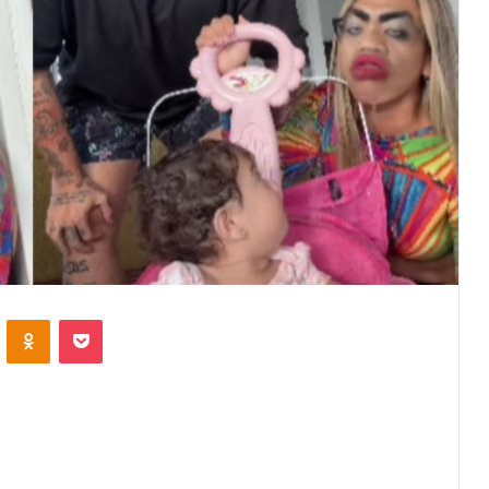
VKontakte
Odnoklassniki
Pocket