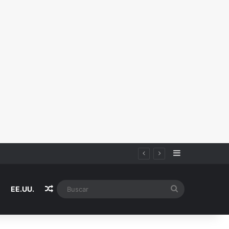
Sidebar
Random Article
Buscar
EE.UU.