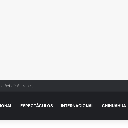
La Beba’? Su reacción en vivo tras la mu3rt3 de César Gastélum se viral
IONAL
ESPECTÁCULOS
INTERNACIONAL
CHIHUAHUA