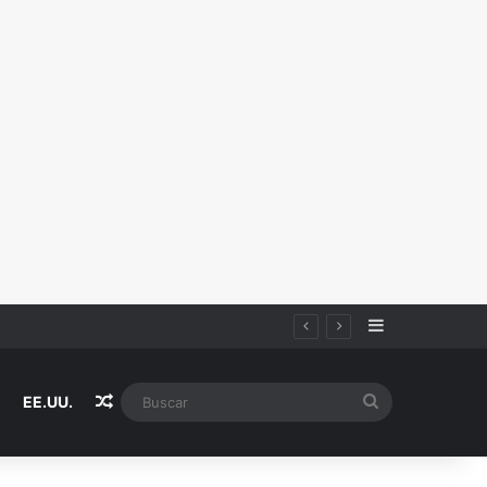
Sidebar
iza
Random Article
Buscar
EE.UU.