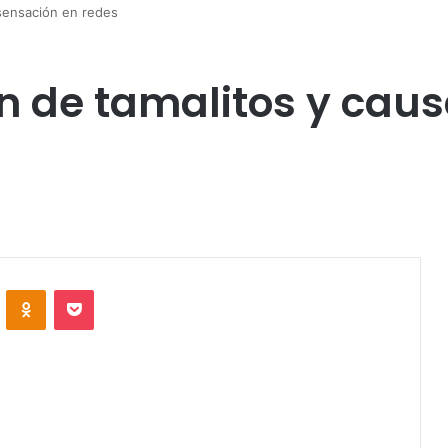
 sensación en redes
an de tamalitos y cau
VKontakte
Odnoklassniki
Pocket