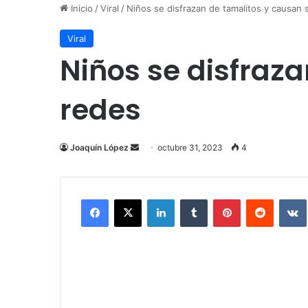
Inicio
/
Viral
/
Niños se disfrazan de tamalitos y causan
Viral
Niños se disfraz
redes
Send
Joaquín López
octubre 31, 2023
4
an
email
Facebook
X
LinkedIn
Tumblr
Pinterest
Reddit