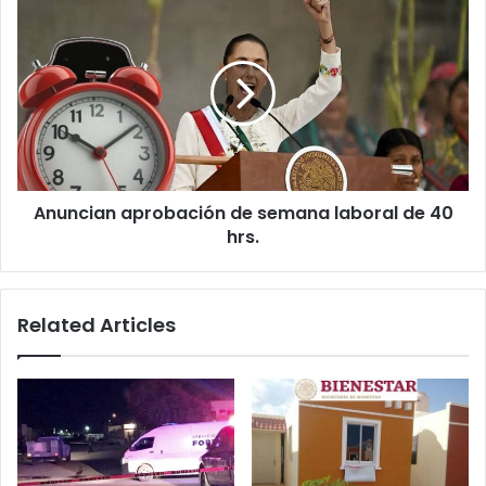
Anuncian
aprobación
de
semana
laboral
de
40
hrs.
Anuncian aprobación de semana laboral de 40
hrs.
Related Articles