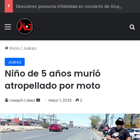
Descubren presunta infidelidad en concierto de Grupo Firme: “Mi prima anda con el esposo de mi hermana”
Menu
B
Inicio
/
Juárez
Juárez
Niño de 5 años murió
atropellado por moto
Send
Joaquín López
mayo 1, 2025
2
an
email