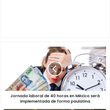
Jornada
laboral
de
40
horas
en
México
será
implementada
Jornada laboral de 40 horas en México será
de
forma
implementada de forma paulatina
paulatina