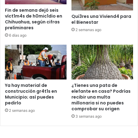
Fin de semana dejó seis
víct1m4s de h0mic1dio en
Qui3res una Viviend4 para
Chihuahua, según cifras
el Bienestar
preliminares
2 semanas ago
6 días ago
Ya hay material de
¿Tienes una pata de
construcción gr4t1s en
elefante en casa? Podrías
Municipio; así puedes
recibir una multa
pedirlo
millonaria si no puedes
comprobar su origen
2 semanas ago
3 semanas ago