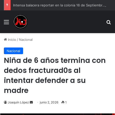
Intensa balacera reportan en la colonia 16 de Septiembre de Ciudad Juárez
Menu
B
Inicio
/
Nacional
Nacional
Niña de 6 años termina con
dedos fracturad0s al
intentar defender a su
madre
Send
Joaquín López
junio 2, 2026
1
an
email