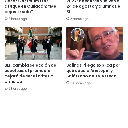
César Gastélum tras
2027: docentes vuelven el
at4que en Culiacán: “Me
24 de agosto y alumnos el
dejaste solo”
31
2 horas ago
2 horas ago
SEP cambia selección de
Salinas Pliego explica por
escoltas: el promedio
qué sacó a Aristegui y
dejará de ser el criterio
Solórzano de TV Azteca
principal
10 horas ago
9 horas ago