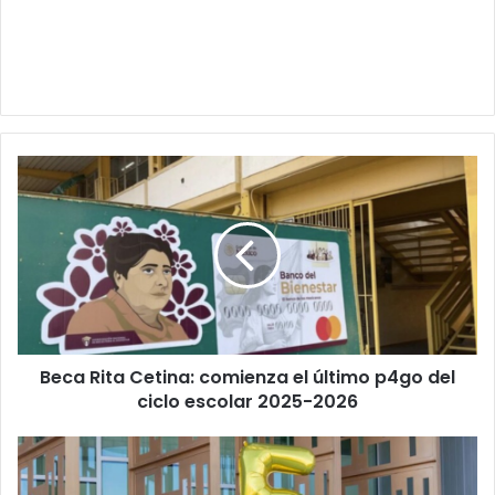
Beca
Rita
Cetina:
comienza
el
último
p4go
del
ciclo
Beca Rita Cetina: comienza el último p4go del
escolar
2025-
ciclo escolar 2025-2026
2026
Hijo
de
migrantes