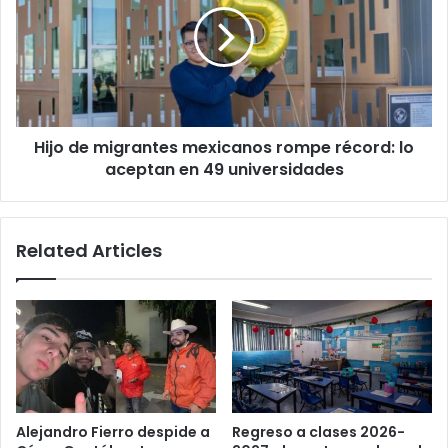
mexicanos
rompe
récord:
lo
aceptan
en
Hijo de migrantes mexicanos rompe récord: lo
49
universidades
aceptan en 49 universidades
Related Articles
Alejandro Fierro despide a
Regreso a clases 2026-