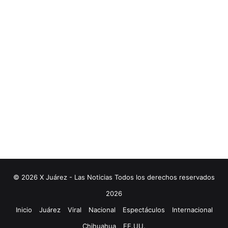
© 2026 X Juárez - Las Noticias Todos los derechos reservados
2026
Inicio
Juárez
Viral
Nacional
Espectáculos
Internacional
Chihuahua
EE.UU.