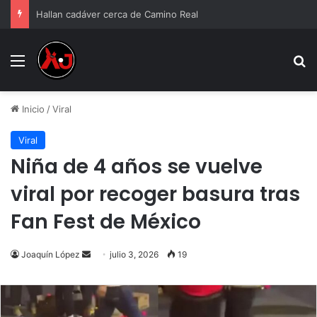
Hallan cadáver cerca de Camino Real
Menu
B
Inicio
/
Viral
Viral
Niña de 4 años se vuelve
viral por recoger basura tras
Fan Fest de México
Send
Joaquín López
julio 3, 2026
19
an
email