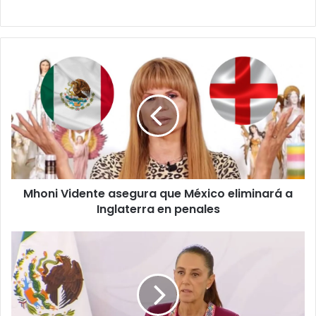
Mhoni
Vidente
asegura
que
México
eliminará
a
Inglaterra
en
Mhoni Vidente asegura que México eliminará a
penales
Inglaterra en penales
Sheinbaum
pide
celebrar
con
responsabilidad
el