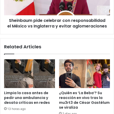
México
vs
Inglaterra
Sheinbaum pide celebrar con responsabilidad
y
evitar
el México vs Inglaterra y evitar aglomeraciones
aglomeraciones
Related Articles
Limpia la casa antes de
¿Quién es ‘La Beba’? Su
pedir una ambulancia y
reacción en vivo tras la
desata críticas en redes
mu3rt3 de César Gastélum
se viraliza
13 horas ago
2 días ago