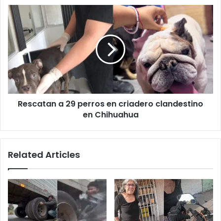
Sur
Rescatan
a
29
perros
en
criadero
clandestino
en
Chihuahua
Rescatan a 29 perros en criadero clandestino
en Chihuahua
Related Articles