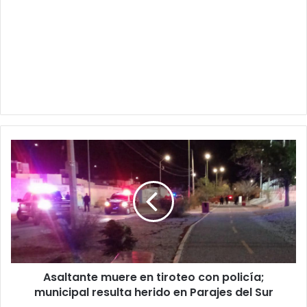
Asaltante
muere
en
tiroteo
con
policía;
municipal
resulta
herido
Asaltante muere en tiroteo con policía;
en
Parajes
municipal resulta herido en Parajes del Sur
del