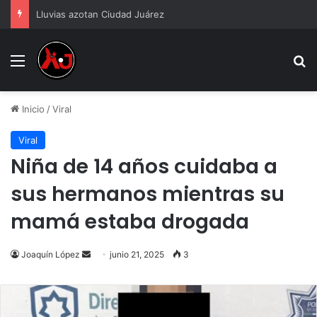
Lluvias azotan Ciudad Juárez
Menu
B
Inicio
/
Viral
Viral
Niña de 14 años cuidaba a
sus hermanos mientras su
mamá estaba drogada
Send
Joaquín López
junio 21, 2025
3
an
email