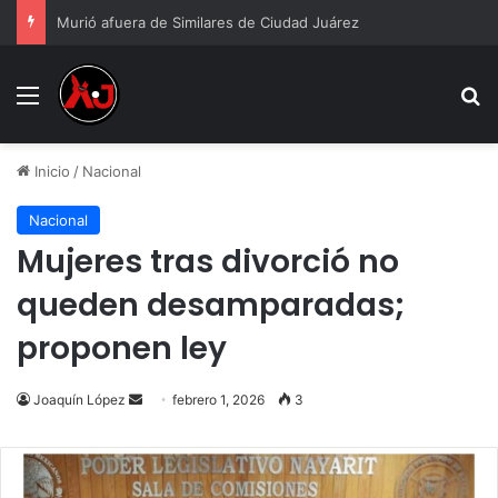
Murió afuera de Similares de Ciudad Juárez
Menu
B
Inicio
/
Nacional
Nacional
Mujeres tras divorció no
queden desamparadas;
proponen ley
Send
Joaquín López
febrero 1, 2026
3
an
email