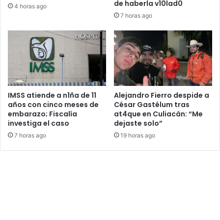
de haberla v10lad0
4 horas ago
7 horas ago
IMSS atiende a n1ña de 11
Alejandro Fierro despide a
años con cinco meses de
César Gastélum tras
embarazo; Fiscalía
at4que en Culiacán: “Me
investiga el caso
dejaste solo”
7 horas ago
19 horas ago