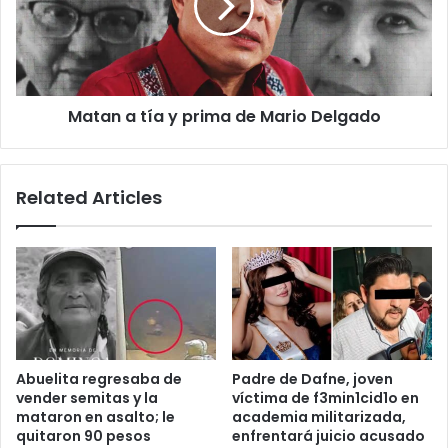
prima
de
Mario
Delgado
Matan a tía y prima de Mario Delgado
Related Articles
Abuelita regresaba de
Padre de Dafne, joven
vender semitas y la
víctima de f3min1cid1o en
mataron en asalto; le
academia militarizada,
quitaron 90 pesos
enfrentará juicio acusado