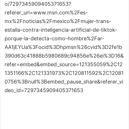
o/7297345909405371653?
referer_url=www.msn.com%2Fes-
mx%2Fnoticias%2Fmexico%2Fmujer-trans-
estalla-contra-inteligencia-artificial-de-tiktok-
porque-la-detecta-como-hombre%2Far-
AA1jEYUa%3Focid%3Dhpmsn%26cvid%3D2fe1b
390d63c41888b5980689c94856e%26ei%3D16&
refer=embed&embed_source=121355059%2C12
1351166%2C121331973%2C120811592%2C12081
0756%3Bnull%3Bembed_pause_share&referer_vi
deo_id=7297345909405371653