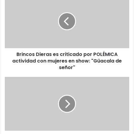
Dieras
es
criticado
por
POLÉMICA
actividad
con
mujeres
Brincos Dieras es criticado por POLÉMICA
en
show:
actividad con mujeres en show: "Güacala de
"Güacala
señor"
de
señor"
Ellas
son
las
dos
mujeres
trans
que
participan
en