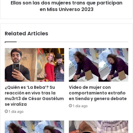
Ellas son las dos mujeres trans que participan
Miss
Universo
en Miss Universo 2023
2023
Related Articles
¿Quién es ‘La Beba’? Su
Video de mujer con
reacción en vivo tras la
comportamiento extraño
mu3rt3 de César Gastélum
en tienda y genera debate
se viraliza
1 día ago
1 día ago