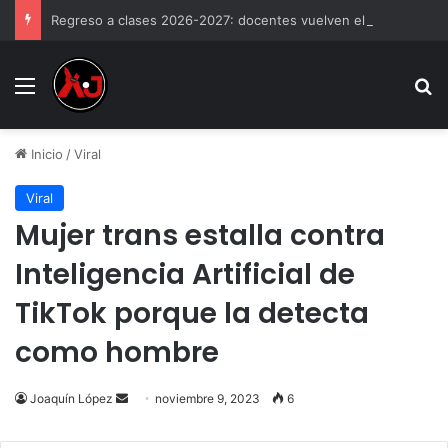
Regreso a clases 2026-2027: docentes vuelven el 24 de agosto y alumnos el 31
Menu
B
Inicio
/
Viral
Viral
Mujer trans estalla contra
Inteligencia Artificial de
TikTok porque la detecta
como hombre
Send
Joaquín López
noviembre 9, 2023
6
an
email