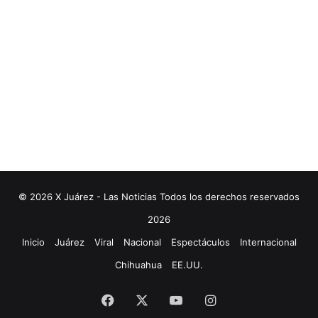
© 2026 X Juárez - Las Noticias Todos los derechos reservados
2026
Inicio
Juárez
Viral
Nacional
Espectáculos
Internacional
Chihuahua
EE.UU.
Facebook
X
YouTube
Instagram