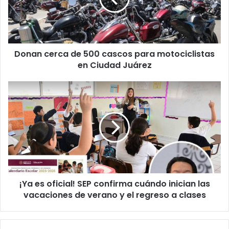
para
motociclistas
en
Ciudad
Donan cerca de 500 cascos para motociclistas
Juárez
en Ciudad Juárez
¡Ya
es
oficial!
SEP
confirma
cuándo
inician
las
vacaciones
¡Ya es oficial! SEP confirma cuándo inician las
de
verano
vacaciones de verano y el regreso a clases
y
el
regreso