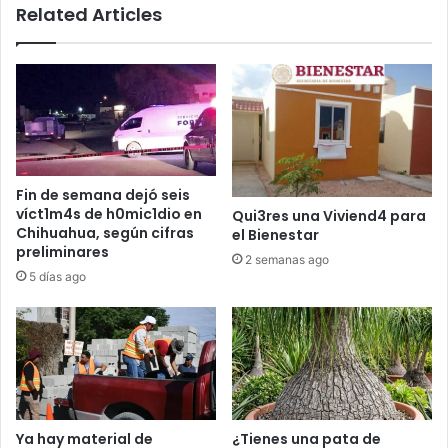
Related Articles
a
clases
Fin de semana dejó seis
víct1m4s de h0mic1dio en
Qui3res una Viviend4 para
Chihuahua, según cifras
el Bienestar
preliminares
2 semanas ago
5 días ago
Ya hay material de
¿Tienes una pata de