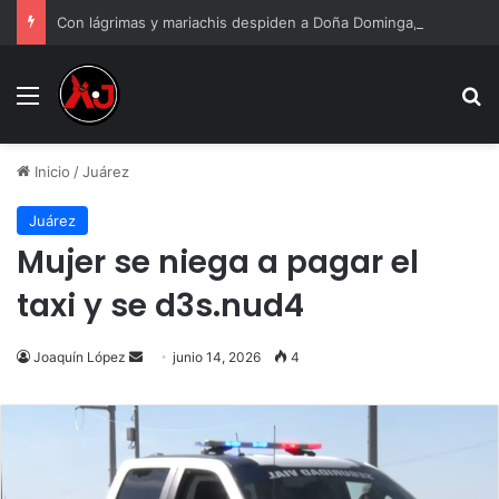
Con lágrimas y mariachis despiden a Doña Dominga, abuelita asesinada por 90 pesos
Menu
B
Inicio
/
Juárez
Juárez
Mujer se niega a pagar el
taxi y se d3s.nud4
Send
Joaquín López
junio 14, 2026
4
an
email