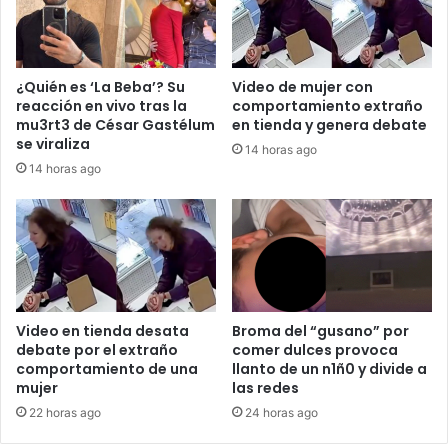
¿Quién es ‘La Beba’? Su
Video de mujer con
reacción en vivo tras la
comportamiento extraño
mu3rt3 de César Gastélum
en tienda y genera debate
se viraliza
14 horas ago
14 horas ago
Video en tienda desata
Broma del “gusano” por
debate por el extraño
comer dulces provoca
comportamiento de una
llanto de un n1ñ0 y divide a
mujer
las redes
22 horas ago
24 horas ago