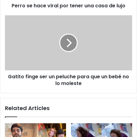
Perro se hace viral por tener una casa de lujo
lujo
Gatito
finge
ser
un
peluche
para
que
un
bebé
Gatito finge ser un peluche para que un bebé no
no
lo
lo moleste
moleste
Related Articles