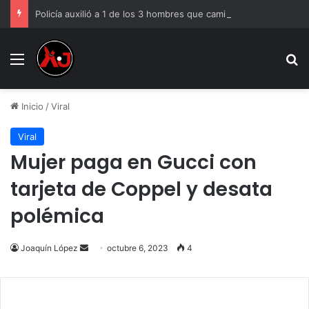
Policía auxilió a 1 de los 3 hombres que caminaban des.nudos en Riberas del Bravo
Menu
B
Inicio
/
Viral
Viral
Mujer paga en Gucci con
tarjeta de Coppel y desata
polémica
Send
Joaquín López
octubre 6, 2023
4
an
email