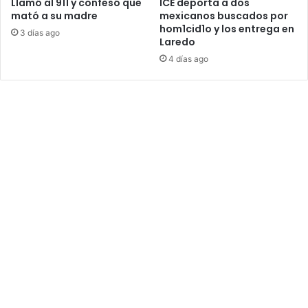
Llamó al 911 y confesó que
ICE deporta a dos
mató a su madre
mexicanos buscados por
hom1cid1o y los entrega en
3 días ago
Laredo
4 días ago