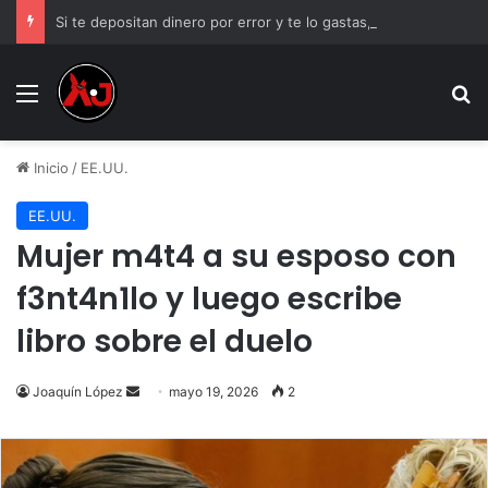
Si te depositan dinero por error y te lo gastas, ¿estás obligado a devolverlo?
Menu
B
Inicio
/
EE.UU.
EE.UU.
Mujer m4t4 a su esposo con
f3nt4n1lo y luego escribe
libro sobre el duelo
Send
Joaquín López
mayo 19, 2026
2
an
email