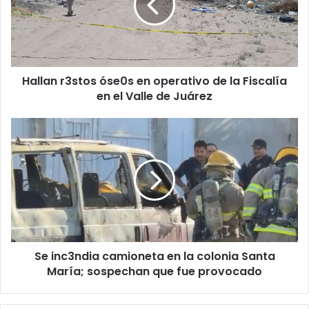
operativo
de
la
Fiscalía
en
Hallan r3stos óse0s en operativo de la Fiscalía
el
Valle
en el Valle de Juárez
de
Juárez
Se
inc3ndia
camioneta
en
la
colonia
Santa
María;
sospechan
Se inc3ndia camioneta en la colonia Santa
que
fue
María; sospechan que fue provocado
provocado