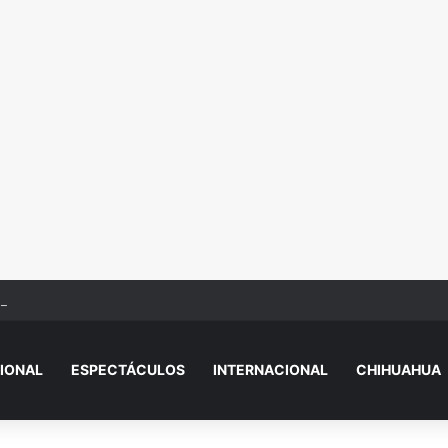
igre, un lagarto y una Hummer durante cateo en Ciudad Juárez
IONAL
ESPECTÁCULOS
INTERNACIONAL
CHIHUAHUA