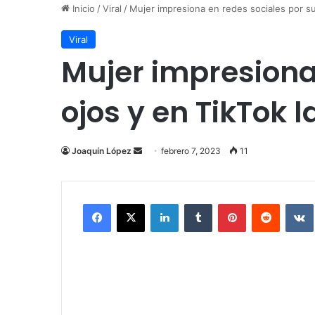
Inicio
/
Viral
/
Mujer impresiona en redes sociales por su
Viral
Mujer impresiona
ojos y en TikTok 
Send
Joaquín López
febrero 7, 2023
11
an
email
Facebook
X
LinkedIn
Tumblr
Pinterest
Reddit