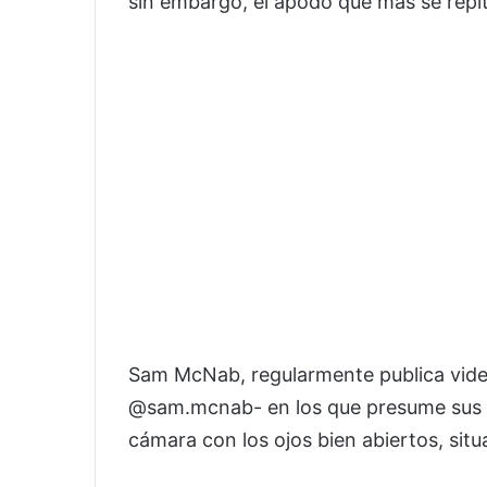
sin embargo, el apodo que más se repite
Sam McNab, regularmente publica video
@sam.mcnab- en los que presume sus gra
cámara con los ojos bien abiertos, situ