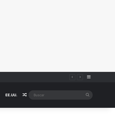
Sidebar
Random Article
Buscar
EE.UU.