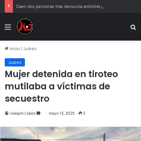
Caen dos personas tras denuncia anónima por venta de droga
Menu
B
Inicio
/
Juárez
Juárez
Mujer detenida en tiroteo
mutilaba a víctimas de
secuestro
Send
Joaquín López
mayo 12, 2025
5
an
email