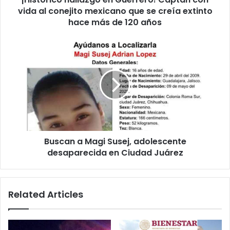
que
vida al conejito mexicano que se creía extinto
se
hace más de 120 años
creía
extinto
Buscan
hace
a
más
Magi
de
Susej,
120
adolescente
años
desaparecida
en
Ciudad
Juárez
Buscan a Magi Susej, adolescente
desaparecida en Ciudad Juárez
Related Articles