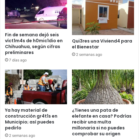
Fin de semana dejó seis
víct1m4s de h0mic1dio en
Qui3res una Viviend4 para
Chihuahua, según cifras
el Bienestar
preliminares
2 semanas ago
7 días ago
Ya hay material de
¿Tienes una pata de
construcción gr4t1s en
elefante en casa? Podrías
Municipio; así puedes
recibir una multa
pedirlo
millonaria si no puedes
comprobar su origen
2 semanas ago