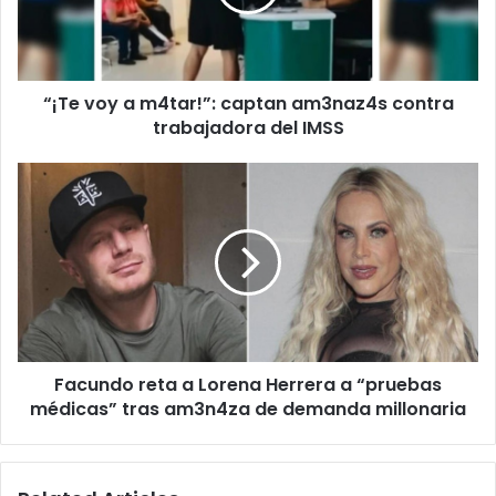
am3naz4s
contra
trabajadora
del
“¡Te voy a m4tar!”: captan am3naz4s contra
IMSS
trabajadora del IMSS
Facundo
reta
a
Lorena
Herrera
a
“pruebas
médicas”
tras
Facundo reta a Lorena Herrera a “pruebas
am3n4za
de
médicas” tras am3n4za de demanda millonaria
demanda
millonaria