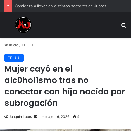
Comienza a llover en distintos sectores de Juárez
Menu
B
Inicio
/
EE.UU.
EE.UU.
Mujer cayó en el
alc0hol1smo tras no
conectar con hijo nacido por
subrogación
Send
Joaquín López
mayo 16, 2026
4
an
email