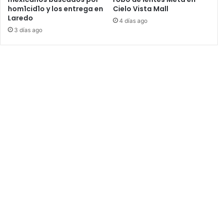
hom1cid1o y los entrega en
Cielo Vista Mall
Laredo
4 días ago
3 días ago