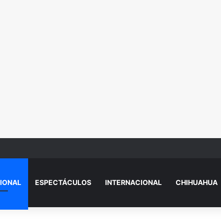
igre, un lagarto y una Hummer durante cateo en Ciudad Juárez
IONAL
ESPECTÁCULOS
INTERNACIONAL
CHIHUAHUA