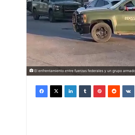
El enfrentamiento entre fuerzas federales y un grupo armado
Facebook
X
LinkedIn
Tumblr
Pinterest
Reddit