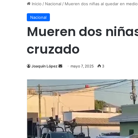
Inicio
/
Nacional
/
Mueren dos niñas al quedar en medio
Nacional
Mueren dos niñas
cruzado
Send
Joaquín López
mayo 7, 2025
3
an
email