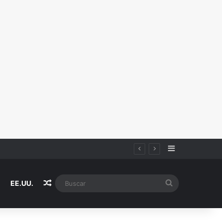
Sidebar
Random Article
Buscar
EE.UU.