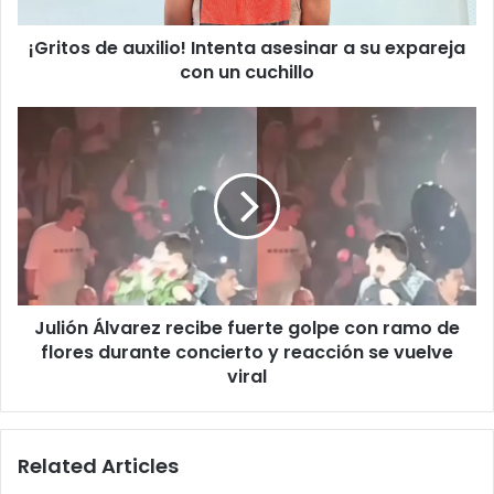
con
¡Gritos de auxilio! Intenta asesinar a su expareja
un
cuchillo
con un cuchillo
Julión
Álvarez
recibe
fuerte
golpe
con
ramo
de
flores
Julión Álvarez recibe fuerte golpe con ramo de
durante
concierto
flores durante concierto y reacción se vuelve
y
viral
reacción
se
vuelve
Related Articles
viral