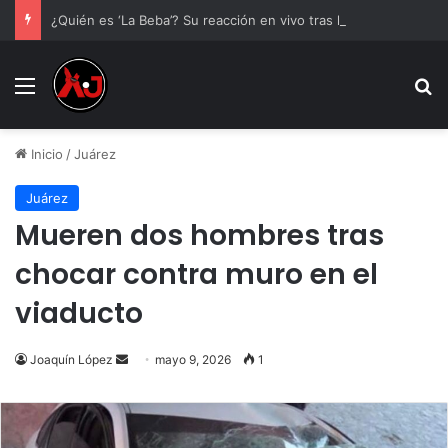
¿Quién es ‘La Beba’? Su reacción en vivo tras la mu3rt3 de César Gastélum se viraliza
Menu
B
Inicio
/
Juárez
Juárez
Mueren dos hombres tras
chocar contra muro en el
viaducto
Send
Joaquín López
mayo 9, 2026
1
an
email