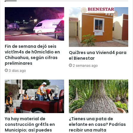
Fin de semana dejó seis
víct1m4s de h0mic1dio en
Qui3res una Viviend4 para
Chihuahua, según cifras
el Bienestar
preliminares
2 semanas ago
3 días ago
Ya hay material de
¿Tienes una pata de
construcción gr4t1s en
elefante en casa? Podrías
Municipio; así puedes
recibir una multa