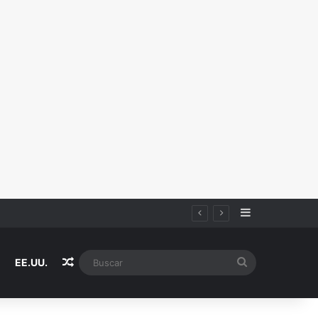
Sidebar
iza
Random Article
Buscar
EE.UU.