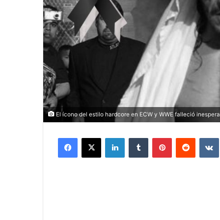
El ícono del estilo hardcore en ECW y WWE falleció inesper
Facebook
X
LinkedIn
Tumblr
Pinterest
Reddit