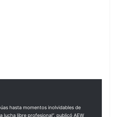
púas hasta momentos inolvidables de
la lucha libre profesional”, publicó AEW