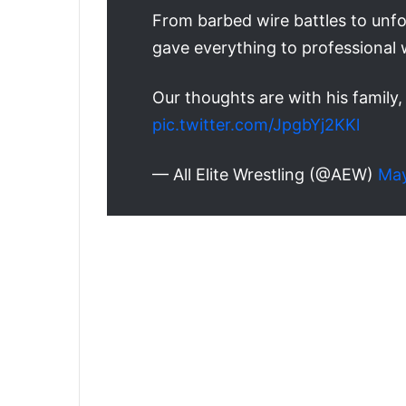
From barbed wire battles to unf
gave everything to professional 
Our thoughts are with his family, 
pic.twitter.com/JpgbYj2KKl
— All Elite Wrestling (@AEW)
May