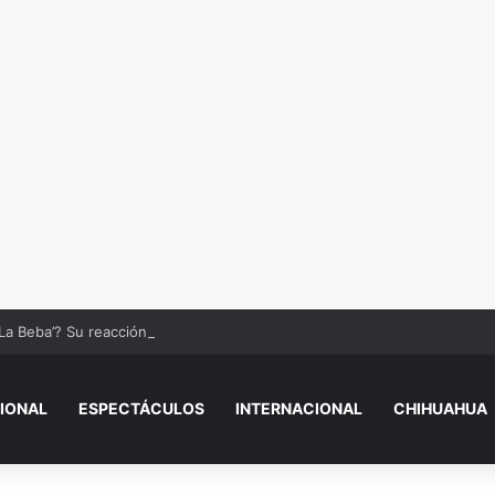
La Beba’? Su reacción en vivo tras la mu3rt3 de César Gastélum se viral
IONAL
ESPECTÁCULOS
INTERNACIONAL
CHIHUAHUA