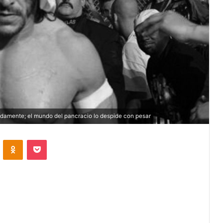
adamente; el mundo del pancracio lo despide con pesar
VKontakte
Odnoklassniki
Pocket