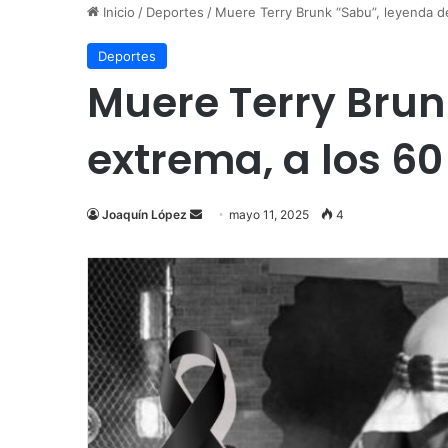
Inicio
/
Deportes
/
Muere Terry Brunk “Sabu”, leyenda de 
Deportes
Muere Terry Brunk
extrema, a los 6
Send
Joaquín López
mayo 11, 2025
4
an
email