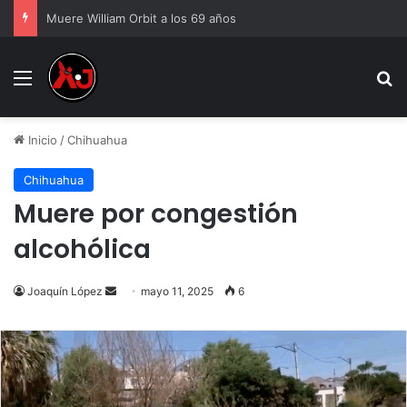
Muere William Orbit a los 69 años
Menu
B
Inicio
/
Chihuahua
Chihuahua
Muere por congestión
alcohólica
Send
Joaquín López
mayo 11, 2025
6
an
email