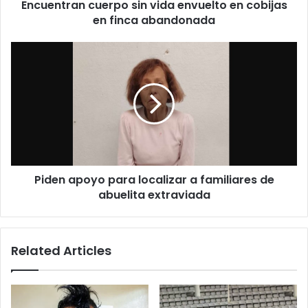
Encuentran cuerpo sin vida envuelto en cobijas
abandonada
en finca abandonada
Piden
apoyo
para
localizar
a
familiares
de
abuelita
extraviada
Piden apoyo para localizar a familiares de
abuelita extraviada
Related Articles