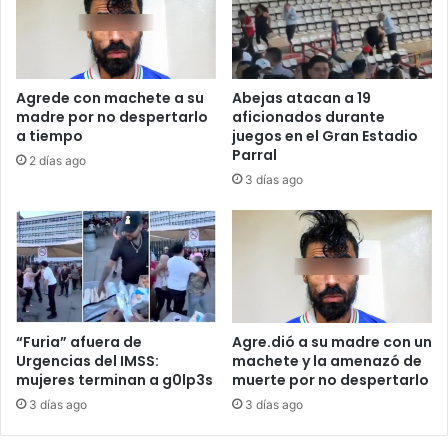
Agrede con machete a su
Abejas atacan a 19
madre por no despertarlo
aficionados durante
a tiempo
juegos en el Gran Estadio
Parral
2 días ago
3 días ago
“Furia” afuera de
Agre.dió a su madre con un
Urgencias del IMSS:
machete y la amenazó de
mujeres terminan a g0lp3s
muerte por no despertarlo
3 días ago
3 días ago