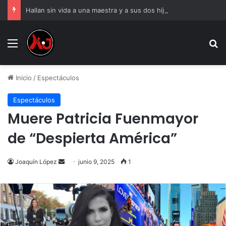
Hallan sin vida a una maestra y a sus dos hijos de 6 y 8 años
Menu
B
Inicio
/
Espectáculos
Espectáculos
Muere Patricia Fuenmayor
de “Despierta América”
Send
Joaquín López
junio 9, 2025
1
an
email