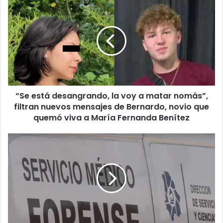
“Se
está
desangrando,
la
voy
a
matar
nomás”,
filtran
“Se está desangrando, la voy a matar nomás”,
nuevos
mensajes
filtran nuevos mensajes de Bernardo, novio que
de
quemó viva a María Fernanda Benítez
Bernardo,
novio
Muere
que
hombre
quemó
al
viva
salir
a
de
María
centro
Fernanda
de
Benítez
rehabilitación