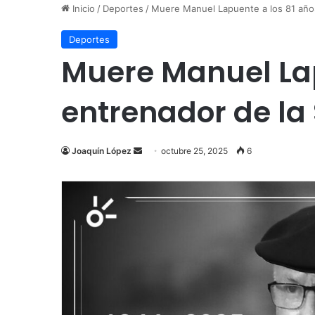
Inicio
/
Deportes
/
Muere Manuel Lapuente a los 81 años
Deportes
Muere Manuel Lapu
entrenador de la
Send
Joaquín López
octubre 25, 2025
6
an
email