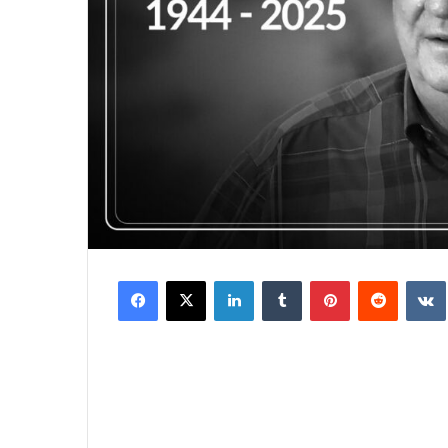
Facebook
X
LinkedIn
Tumblr
Pinterest
Reddit