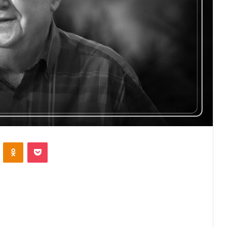
VKontakte
Odnoklassniki
Pocket