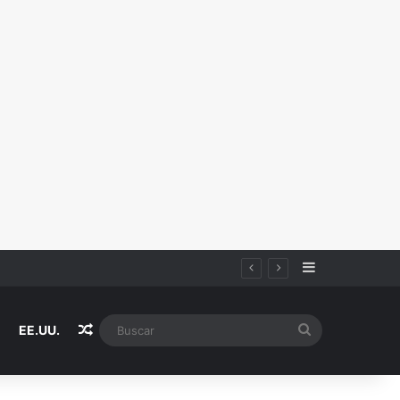
Sidebar
Random Article
Buscar
EE.UU.