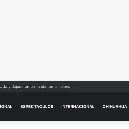
ido y dejado en un tambo en la colonia Olivia Espinoza
IONAL
ESPECTÁCULOS
INTERNACIONAL
CHIHUAHUA