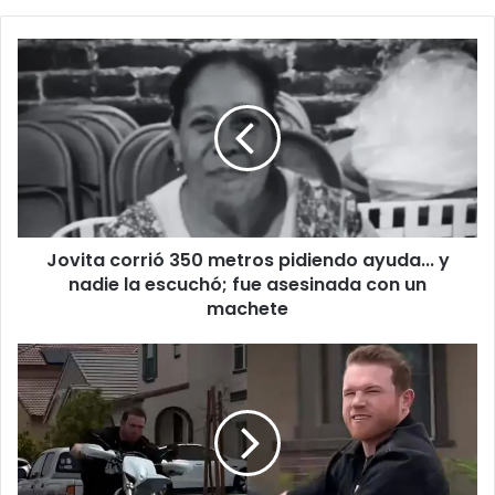
Jovita
corrió
350
metros
pidiendo
ayuda...
y
nadie
la
Jovita corrió 350 metros pidiendo ayuda... y
escuchó;
fue
nadie la escuchó; fue asesinada con un
asesinada
machete
con
un
“¡Jala
machete
bien
perro,
eh!”:
‘Canelo’
Álvarez
se