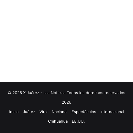
© 2026 X Juárez - Las Noticias Todos los derechos reservados
2026
Inicio
Juárez
Viral
Nacional
Espectáculos
Internacional
Chihuahua
EE.UU.