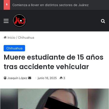
Comienza a llover en distintos sectores de Juárez
Menu
B
Inicio
/
Chihuahua
Chihuahua
Muere estudiante de 15 años
tras accidente vehicular
Send
Joaquín López
junio 16, 2025
3
an
email