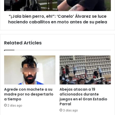
luce
haciendo
“¡Jala bien perro, eh!”: ‘Canelo’ Álvarez se luce
caballitos
en
haciendo caballitos en moto antes de su pelea
moto
antes
de
Related Articles
su
pelea
Agrede con machete a su
Abejas atacan a 19
madre por no despertarlo
aficionados durante
a tiempo
juegos en el Gran Estadio
Parral
2 días ago
3 días ago