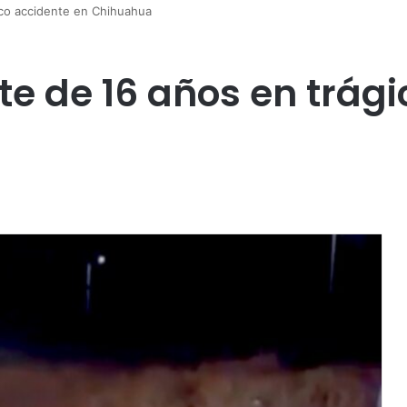
co accidente en Chihuahua
e de 16 años en trági