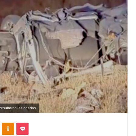
 resultaron lesionados
VKontakte
Odnoklassniki
Pocket