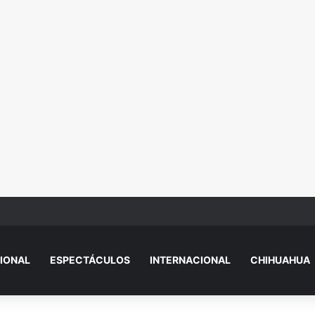
 explica por qué sacó a Aristegui y Solórzano de TV Azteca
IONAL
ESPECTÁCULOS
INTERNACIONAL
CHIHUAHUA