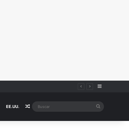
Sidebar
Random Article
Buscar
EE.UU.