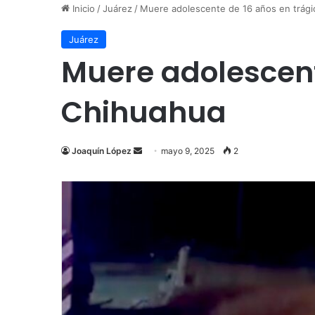
Inicio
/
Juárez
/
Muere adolescente de 16 años en trági
Juárez
Muere adolescent
Chihuahua
Send
Joaquín López
mayo 9, 2025
2
an
email