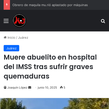
Obrero de maquila mu.rió aplastado por máquinas
Menu
B
Inicio
/
Juárez
Juárez
Muere abuelito en hospital
del IMSS tras sufrir graves
quemaduras
Send
Joaquín López
junio 10, 2025
5
an
email