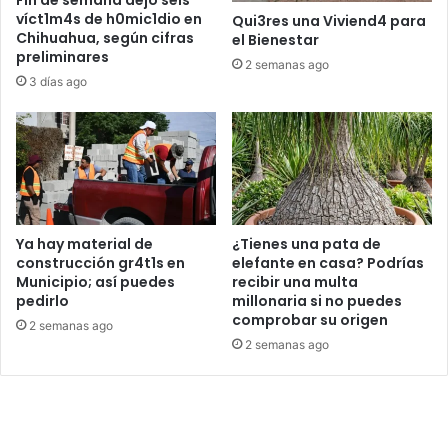
Fin de semana dejó seis
víct1m4s de h0mic1dio en
Qui3res una Viviend4 para
Chihuahua, según cifras
el Bienestar
preliminares
2 semanas ago
3 días ago
Ya hay material de
¿Tienes una pata de
construcción gr4t1s en
elefante en casa? Podrías
Municipio; así puedes
recibir una multa
pedirlo
millonaria si no puedes
comprobar su origen
2 semanas ago
2 semanas ago