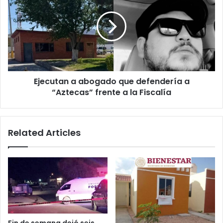
abogado
que
defendería
a
“Aztecas”
frente
a
Ejecutan a abogado que defendería a
la
Fiscalía
“Aztecas” frente a la Fiscalía
Related Articles