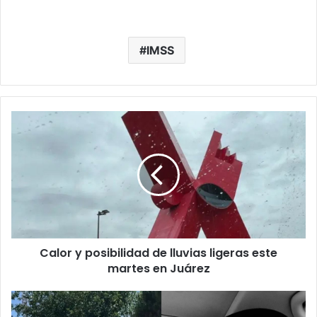
IMSS
Calor
y
posibilidad
de
lluvias
ligeras
este
martes
en
Calor y posibilidad de lluvias ligeras este
Juárez
martes en Juárez
Ejecutan
a