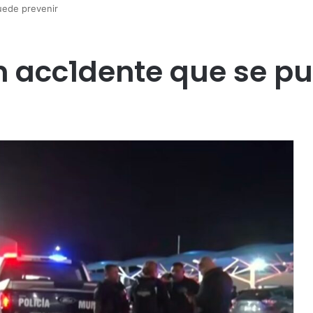
uede prevenir
n acc1dente que se p