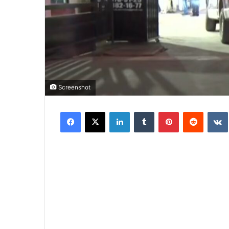
Screenshot
Facebook
X
LinkedIn
Tumblr
Pinterest
Reddit