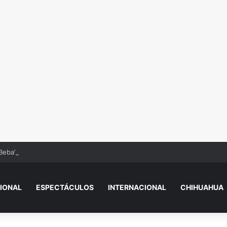
Beba’? Su reacción en vivo tras la mu3rt3 de César Gastélum se viraliza
IONAL
ESPECTÁCULOS
INTERNACIONAL
CHIHUAHUA