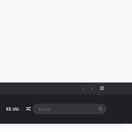
Sidebar
Random Article
Buscar
EE.UU.