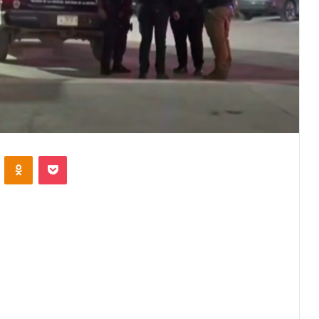
VKontakte
Odnoklassniki
Pocket