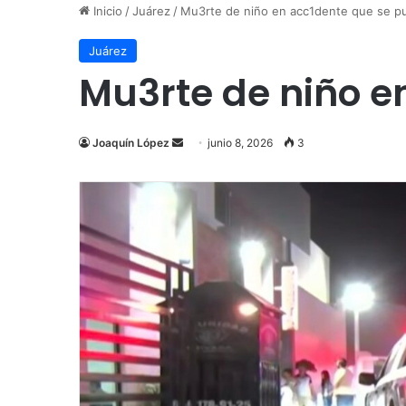
Inicio
/
Juárez
/
Mu3rte de niño en acc1dente que se p
Juárez
Mu3rte de niño e
Send
Joaquín López
junio 8, 2026
3
an
email