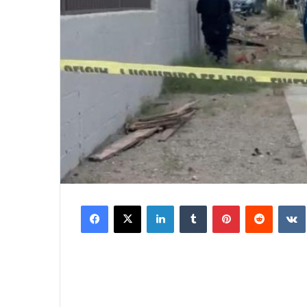
Facebook
X
LinkedIn
Tumblr
Pinterest
Reddit