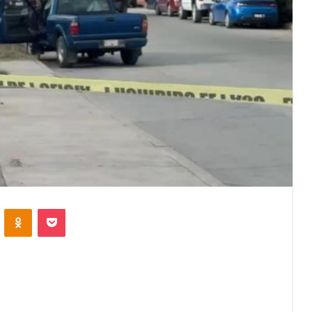
VKontakte
Odnoklassniki
Pocket