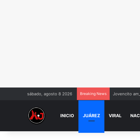
sábado, agosto 8 2026
Breaking News
Jovencito amo
INICIO
JUÁREZ
VIRAL
NAC