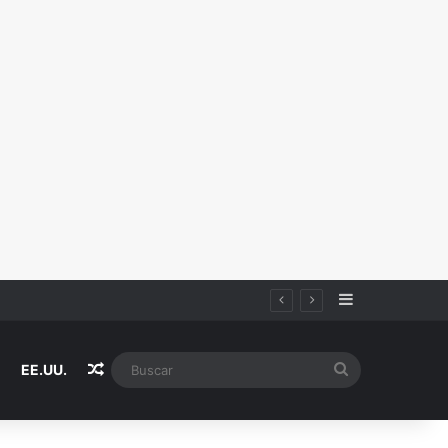
Sidebar
Random Article
Buscar
EE.UU.