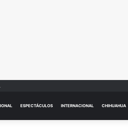
r.dazado y eje.cutado en Camino Real
IONAL
ESPECTÁCULOS
INTERNACIONAL
CHIHUAHUA