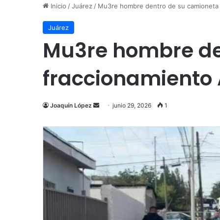
Inicio
/
Juárez
/
Mu3re hombre dentro de su camioneta 
Juárez
Mu3re hombre den
fraccionamiento
Send
Joaquín López
junio 29, 2026
1
an
email