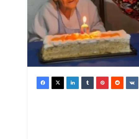
Facebook
X
LinkedIn
Tumblr
Pinterest
Reddit