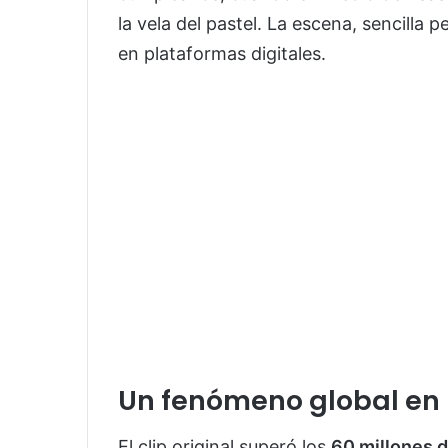
la vela del pastel. La escena, sencilla 
en plataformas digitales.
Un fenómeno global en
El clip original superó los
60 millones 