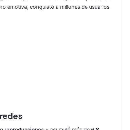
pero emotiva, conquistó a millones de usuarios
 redes
de reproducciones
y acumuló más de
6.8