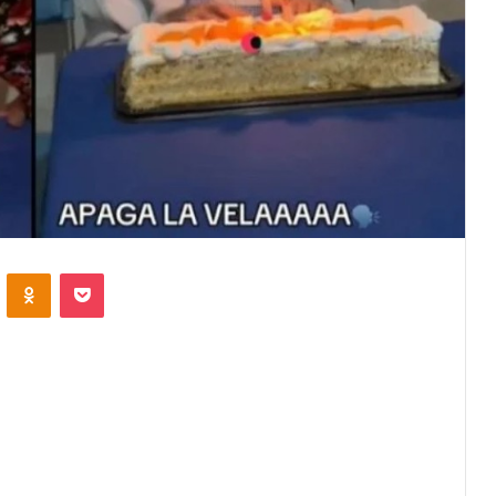
VKontakte
Odnoklassniki
Pocket