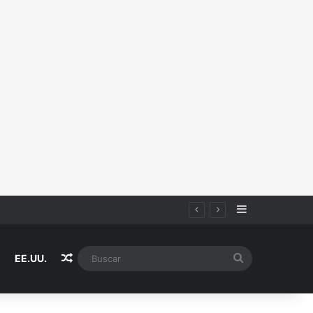
Sidebar
Random Article
Buscar
EE.UU.