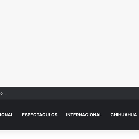
ro despide a César Gastélum tras at4que en Culiacán: “Me dejaste solo”
IONAL
ESPECTÁCULOS
INTERNACIONAL
CHIHUAHUA