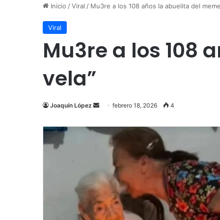
Inicio
/
Viral
/
Mu3re a los 108 años la abuelita del meme
Viral
Mu3re a los 108 
vela”
Send
Joaquín López
febrero 18, 2026
4
an
email