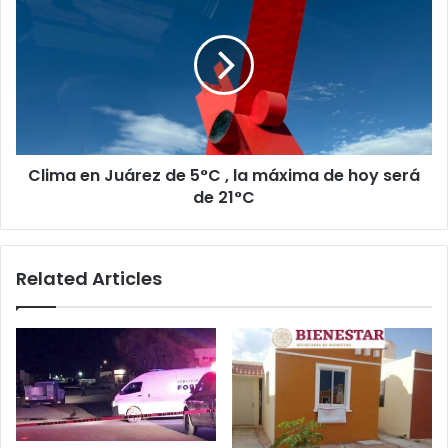
en
en
MEME
Juárez
de
5°C
,
la
máxima
de
Clima en Juárez de 5°C , la máxima de hoy será
hoy
será
de 21°C
de
21°C
Related Articles