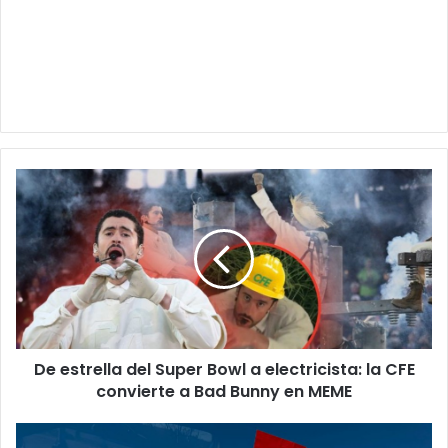
De
estrella
del
Super
Bowl
a
electricista:
la
CFE
De estrella del Super Bowl a electricista: la CFE
convierte
a
convierte a Bad Bunny en MEME
Bad
Bunny
Clima