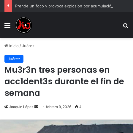
Prende un foco y provoca explosión por acumulación de gas en Juárez
Menu
B
Inicio
/
Juárez
Juárez
Mu3r3n tres personas en
acc1dent3s durante el fin de
semana
Send
Joaquín López
febrero 9, 2026
4
an
email