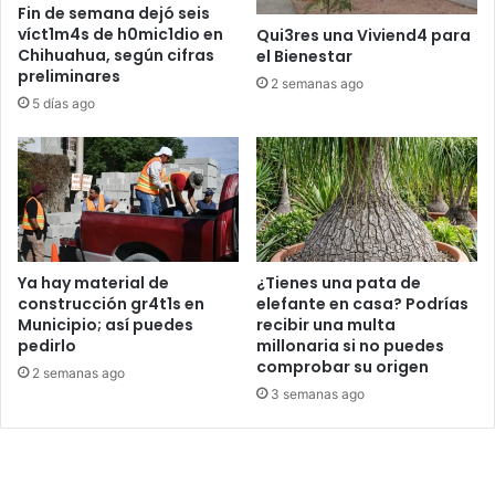
Fin de semana dejó seis
víct1m4s de h0mic1dio en
Qui3res una Viviend4 para
Chihuahua, según cifras
el Bienestar
preliminares
2 semanas ago
5 días ago
Ya hay material de
¿Tienes una pata de
construcción gr4t1s en
elefante en casa? Podrías
Municipio; así puedes
recibir una multa
pedirlo
millonaria si no puedes
comprobar su origen
2 semanas ago
3 semanas ago