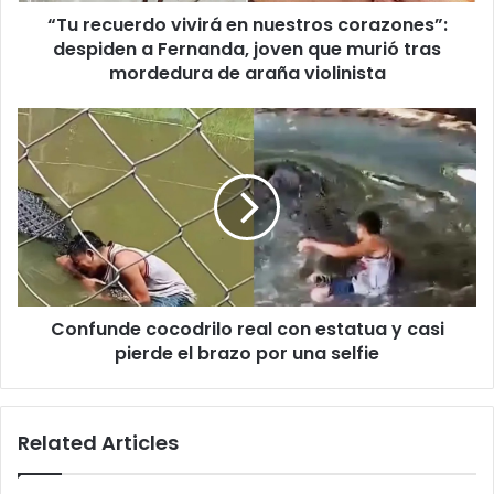
“Tu recuerdo vivirá en nuestros corazones”:
joven
que
despiden a Fernanda, joven que murió tras
murió
mordedura de araña violinista
tras
mordedura
Confunde
de
cocodrilo
araña
real
violinista
con
estatua
y
casi
pierde
el
Confunde cocodrilo real con estatua y casi
brazo
por
pierde el brazo por una selfie
una
selfie
Related Articles