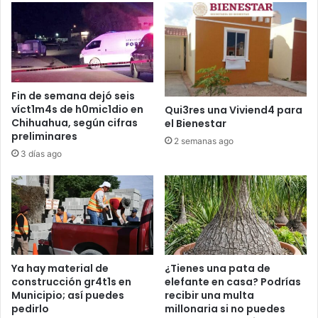
Fin de semana dejó seis
víct1m4s de h0mic1dio en
Qui3res una Viviend4 para
Chihuahua, según cifras
el Bienestar
preliminares
2 semanas ago
3 días ago
Ya hay material de
¿Tienes una pata de
construcción gr4t1s en
elefante en casa? Podrías
Municipio; así puedes
recibir una multa
pedirlo
millonaria si no puedes