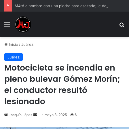
M4tó a hombre con una piedra para asaltarlo; le dan 12 años de cárcel
Menu
B
Inicio
/
Juárez
Juárez
Motocicleta se incendia en
pleno bulevar Gómez Morín;
el conductor resultó
lesionado
Send
Joaquín López
mayo 3, 2025
6
an
email