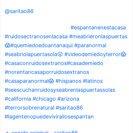
@saritao86
Espantan en esta casa 🏠
#espantanenestacasa
#ruidosectranosenlacasa
#meabrieronlaspuertas
😱
#quemiedoedoantanaqui
#paranormal
#seabriolapuertasola😲
#videodemiedoyterror😱
#casaconruidosextranos
#casademiedo
#norentancasaporruidosextranos
#casaparanormal😱
#hispanos
#latinos
#seescuchanruidosyseabrenlaspuertassolas
#california
#chicago
#arizona
#terrorsobrenatural
#saritao86
#lagentenopuedevivirailosespantan
♬ sonido original – saritao86