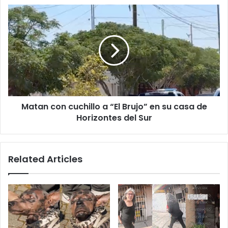
Matan
con
cuchillo
a
“El
Brujo”
en
su
casa
Matan con cuchillo a “El Brujo” en su casa de
de
Horizontes
Horizontes del Sur
del
Sur
Related Articles