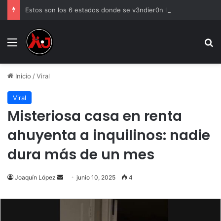
Estos son los 6 estados donde se v3ndier0n los HUEVOS contaminados con SALMONELA
Menu
B
Inicio
/
Viral
Viral
Misteriosa casa en renta
ahuyenta a inquilinos: nadie
dura más de un mes
Send
Joaquín López
junio 10, 2025
4
an
email