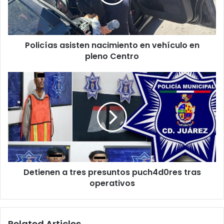
en
pleno
Centro
Policías asisten nacimiento en vehículo en
pleno Centro
Detienen
a
tres
presuntos
puch4d0res
tras
operativos
Detienen a tres presuntos puch4d0res tras
operativos
Related Articles