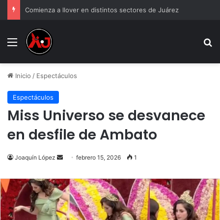
Comienza a llover en distintos sectores de Juárez
Menu
B
Inicio
/
Espectáculos
Espectáculos
Miss Universo se desvanece
en desfile de Ambato
Send
Joaquín López
febrero 15, 2026
1
an
email