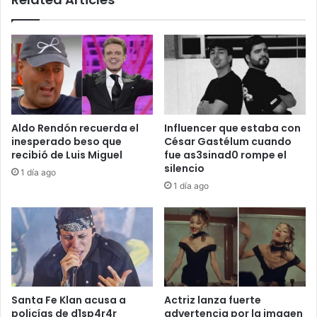
Aldo Rendón recuerda el
Influencer que estaba con
inesperado beso que
César Gastélum cuando
recibió de Luis Miguel
fue as3sinad0 rompe el
silencio
1 día ago
1 día ago
Santa Fe Klan acusa a
Actriz lanza fuerte
policías de d1sp4r4r
advertencia por la imagen