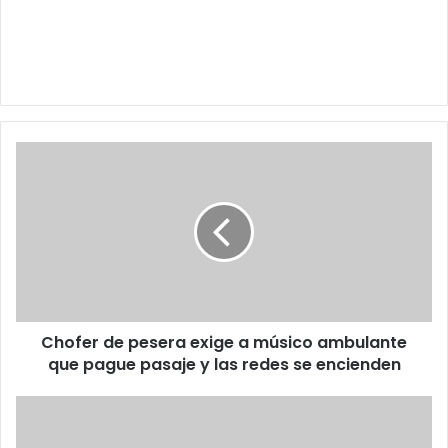
Chofer
de
pesera
exige
a
músico
ambulante
que
pague
Chofer de pesera exige a músico ambulante
pasaje
y
que pague pasaje y las redes se encienden
las
redes
Joven
se
pide
encienden
dinero