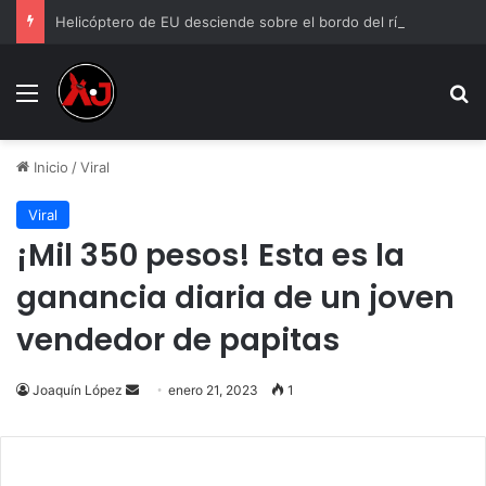
Helicóptero de EU desciende sobre el bordo del río Bravo y sorprende a juarenses
Menu
B
Inicio
/
Viral
Viral
¡Mil 350 pesos! Esta es la
ganancia diaria de un joven
vendedor de papitas
Send
Joaquín López
enero 21, 2023
1
an
email