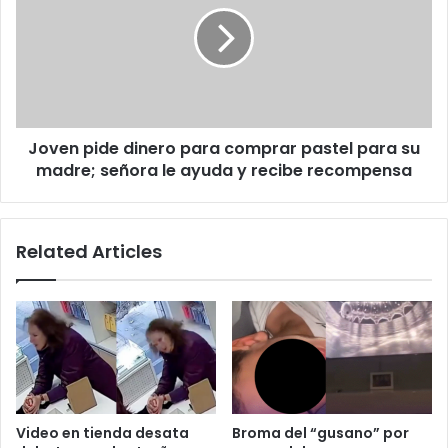
para
comprar
pastel
para
su
madre;
Joven pide dinero para comprar pastel para su
señora
le
madre; señora le ayuda y recibe recompensa
ayuda
y
recibe
Related Articles
recompensa
Video en tienda desata
Broma del “gusano” por