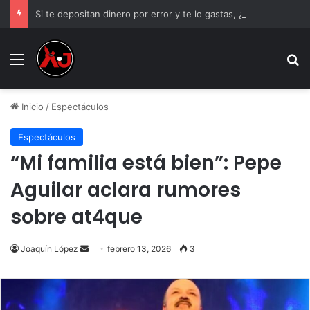
Si te depositan dinero por error y te lo gastas, ¿estás obligado a devolverlo?
Menu
B
Inicio
/
Espectáculos
Espectáculos
“Mi familia está bien”: Pepe
Aguilar aclara rumores
sobre at4que
Send
Joaquín López
febrero 13, 2026
3
an
email