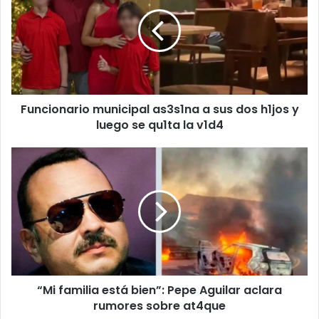
as3s1na
a
sus
dos
h1jos
y
luego
Funcionario municipal as3s1na a sus dos h1jos y
se
qu1ta
luego se qu1ta la v1d4
la
v1d4
“Mi
familia
está
bien”:
Pepe
Aguilar
aclara
rumores
sobre
“Mi familia está bien”: Pepe Aguilar aclara
at4que
rumores sobre at4que