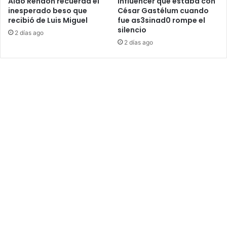
Aldo Rendón recuerda el
Influencer que estaba con
inesperado beso que
César Gastélum cuando
recibió de Luis Miguel
fue as3sinad0 rompe el
silencio
2 días ago
2 días ago