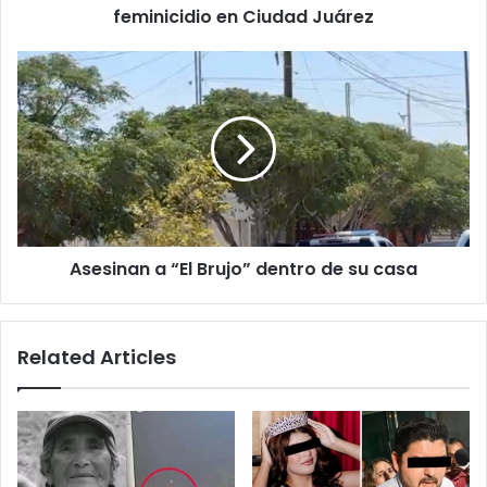
Juárez
feminicidio en Ciudad Juárez
Asesinan
a
“El
Brujo”
dentro
de
su
casa
Asesinan a “El Brujo” dentro de su casa
Related Articles