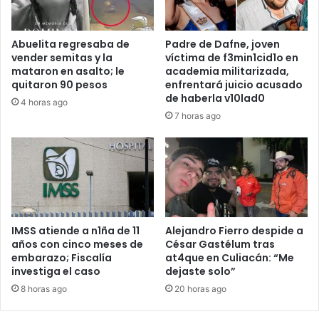
Abuelita regresaba de
Padre de Dafne, joven
vender semitas y la
víctima de f3min1cid1o en
mataron en asalto; le
academia militarizada,
quitaron 90 pesos
enfrentará juicio acusado
de haberla v10lad0
4 horas ago
7 horas ago
IMSS atiende a n1ña de 11
Alejandro Fierro despide a
años con cinco meses de
César Gastélum tras
embarazo; Fiscalía
at4que en Culiacán: “Me
investiga el caso
dejaste solo”
8 horas ago
20 horas ago