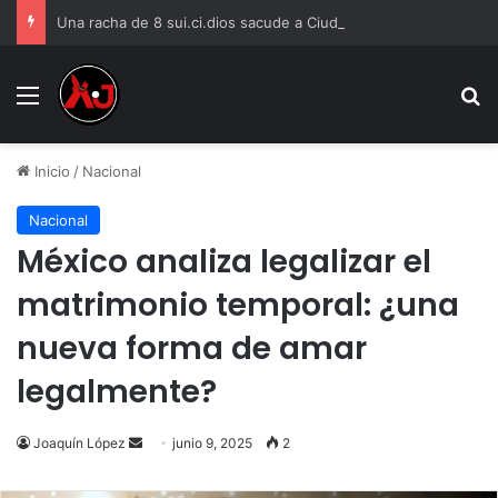
Una racha de 8 sui.ci.dios sacude a Ciudad Juárez
Menu
B
Inicio
/
Nacional
Nacional
México analiza legalizar el
matrimonio temporal: ¿una
nueva forma de amar
legalmente?
Send
Joaquín López
junio 9, 2025
2
an
email