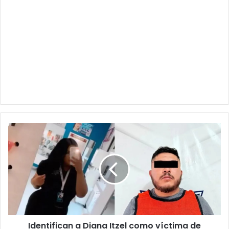
Identifican
a
Diana
Itzel
como
víctima
de
feminicidio
en
Identifican a Diana Itzel como víctima de
Ciudad