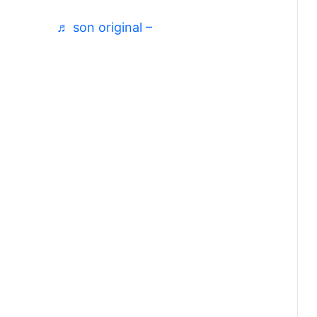
ais Tille
♬ son original –