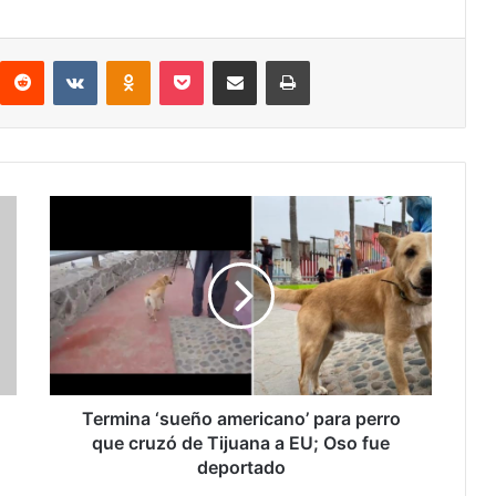
interest
Reddit
VKontakte
Odnoklassniki
Pocket
Share via Email
Print
Termina
‘sueño
americano’
para
perro
que
cruzó
de
Tijuana
a
Termina ‘sueño americano’ para perro
EU;
que cruzó de Tijuana a EU; Oso fue
Oso
deportado
fue