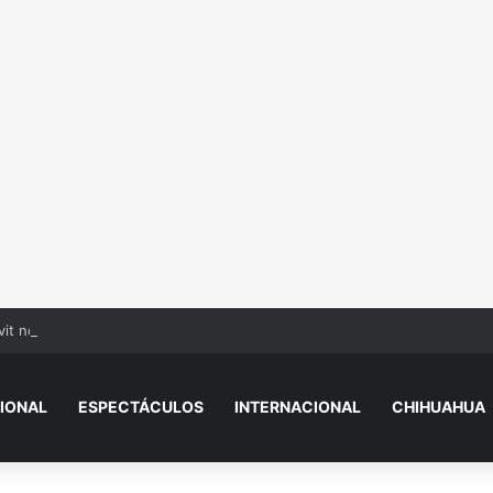
vit no se cancela por edad: estos son los límites de pago
IONAL
ESPECTÁCULOS
INTERNACIONAL
CHIHUAHUA