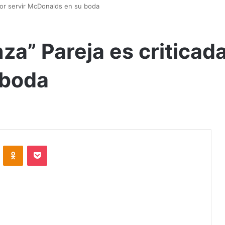
por servir McDonalds en su boda
a” Pareja es criticada
 boda
VKontakte
Odnoklassniki
Pocket