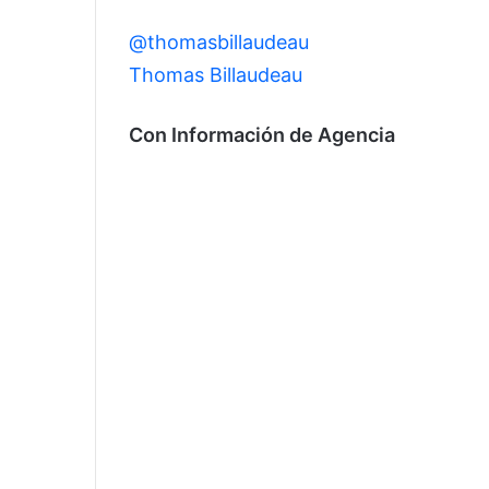
@thomasbillaudeau
@McDonald's Beauv
Thomas Billaudeau
Con Información de Agencia