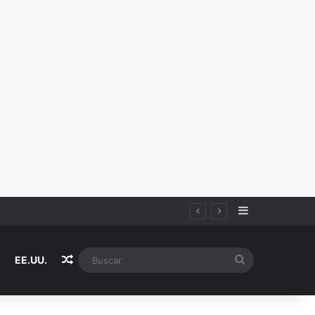
Sidebar
Random Article
Buscar
EE.UU.