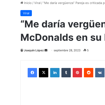
Inicio
/
Viral
/
“Me daría vergüenza” Pareja es criticada 
Viral
“Me daría vergüenz
McDonalds en su
Send
Joaquín López
septiembre 28, 2023
5
an
email
Facebook
X
LinkedIn
Tumblr
Pinterest
Reddit