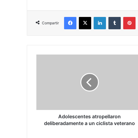
Facebook
X
LinkedIn
Tumblr
P
Compartir
Adolescentes
atropellaron
deliberadamente
a
un
ciclista
veterano
Adolescentes atropellaron
deliberadamente a un ciclista veterano