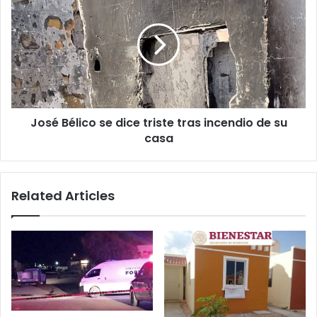
Bélico
se
dice
triste
tras
incendio
de
su
José Bélico se dice triste tras incendio de su
casa
casa
Related Articles