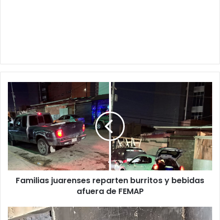
Familias
juarenses
reparten
burritos
y
bebidas
afuera
de
FEMAP
Familias juarenses reparten burritos y bebidas
afuera de FEMAP
José