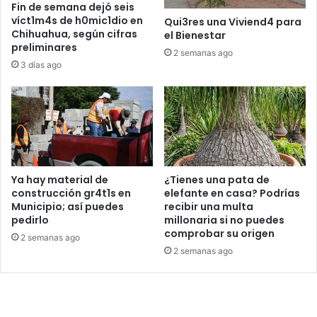
Fin de semana dejó seis
víct1m4s de h0mic1dio en
Qui3res una Viviend4 para
Chihuahua, según cifras
el Bienestar
preliminares
2 semanas ago
3 días ago
Ya hay material de
¿Tienes una pata de
construcción gr4t1s en
elefante en casa? Podrías
Municipio; así puedes
recibir una multa
pedirlo
millonaria si no puedes
comprobar su origen
2 semanas ago
2 semanas ago