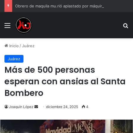
Obrero de maquila mu.rió aplastado por máquinas
Menu
B
Inicio
/
Juárez
Juárez
Más de 500 personas
esperan con ansias al Santa
Bombero
Send
Joaquín López
diciembre 24, 2025
4
an
email